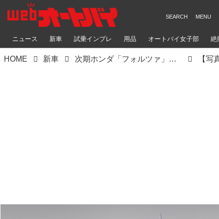
ニュース
新車
試乗インプレ
用品
オートバイ女子部
絶
HOME
新車
次期ホンダ「フォルツァ」にはTFT液晶メーターが搭載される？ 2025年モデルの「フォルツァ350」が欧州で登場！