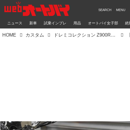
ニュース
新車
試乗インプレ
用品
オートバイ女子部
絶
HOME
カスタム
ドレミコレクション Z900RS Mk.2 Style（カワサキ Z900RS）コスプレ路線に待望の角タンク仕様いよいよ登場【Heritage&Legends】