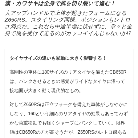
漢・カワサキは全身で風を切り裂いて進む！
大アップハンドルで上体が起きたフォームになる
Z650RS。スタイリング同様、ポジションもレトロ
さ満点だ。これなら中途半端に伏せずに、堂々と全
身で風を受けて走るのがカッコイイんじゃないか!?
タイヤサイズの違いも挙動に大きく影響する！
高剛性の車体に180サイズのリアタイヤを備えたCB650R
は、バンクさせるときの感覚がワイドなタイヤに沿って
接地面が大きく動く現代的なもの。
対してZ650RSは正立フォークを備えた車体がしなやかに
しなり、160という細めのリアタイヤの効果もあってわず
かな荷重移動でも軽くシャープにバンクしていく。限界
値はCB650Rの方が高そうだが、Z650RSのレトロ感ある