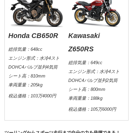
Honda CB650R
Kawasaki
Z650RS
総排気量：648cc
エンジン形式：水冷4スト
総排気量：649cc
DOHC4バルブ並列4気筒
エンジン形式：水冷4スト
シート高：810mm
DOHC4バルブ並列2気筒
車両重量：205kg
シート高：800mm
税込価格：103万4000円
車両重量：188kg
税込価格：105万6000円
ツーリングからスポーツ走行まで自分の力を発揮できる！