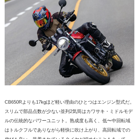
CB650Rよりも17kgほど軽い理由のひとつはエンジン型式だ。
スリムで部品点数が少ない並列2気筒はカワサキ・ミドルモデ
ルの伝統的なパワーユニット。熟成度も高く、低〜中回転域
はトルクフルでありながら軽快に吹け上がり、高回転域での