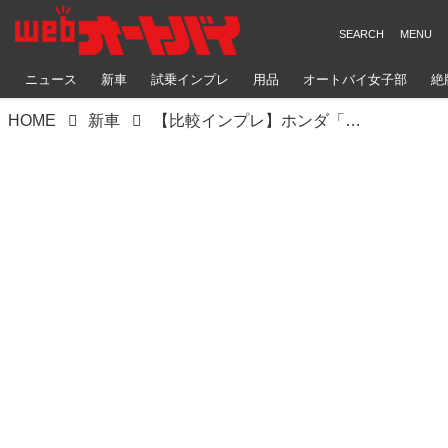
ニュース
新車
試乗インプレ
用品
オートバイ女子部
絶
HOME
新車
【比較インプレ】ホンダ「CB650R」VS カワサキ「Z650RS」〈横田編〉｜サイズもパワーもちょうどいい？ すべてが違う2台の''ロッパン''