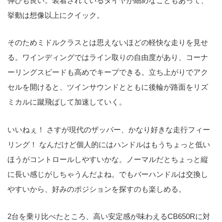
伸びも良い。装着されているタイヤが細めなこともあって、
挙動は想像以上にクイック。
そのためミドルクラスとは思えないほどの軽快な走りを見せ
る。ワインディングではライン取りの自由度があり、コーナ
ーリングスピードも高めでキープできる。立ち上がりでアク
セルを開けると、ツインサウンドとともに後輪が路面をリズ
ミカルに蹴飛ばして加速していく。
いいねぇ！ さすが現代のザッパー、かなり好きな走行フィー
リング！ なんだけど個人的にはハンドルはもうちょっと低い
ほうがコントロールしやすいかな。ノーマルだとちょっと縦
に長い感じがしちゃうんだよね。でもバーハンドルは交換し
やすいから、好みのポジションを探すのも楽しめる。
2台を乗り比べたところ、高い安定感が味わえるCB650Rに対