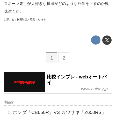
スポーツ走行が大好きな横田がどのような評価を下すのか興
味津々だ。
以下、文：横田和彦／写真：南 孝幸
1
2
比較インプレ - webオートバ
イ
www.autoby.jp
ホンダ「CB650R」VS カワサキ「Z650RS」