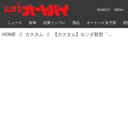
ニュース
新車
試乗インプレ
用品
オートバイ女子部
絶
HOME
カスタム
【カスタム】ホンダ新型「CBR650R」「CB650R」アクセサリーパーツ情報｜純正パーツで利便性を高め、ドレスアップも可能！