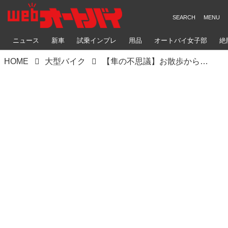
ニュース
新車
試乗インプレ
用品
オートバイ女子部
絶
HOME
大型バイク
【隼の不思議】お散歩からロングツーリングまで？ 隼が持つ『謎の万能さ』について【SUZUKI Hayabusa ツーリングインプレ・レビュー 後編】