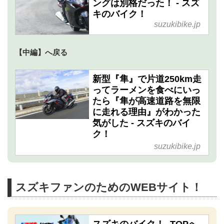
ングは別格だった！ - スズ
キのバイク！
suzukibike.jp
【中編】へ戻る
新型『隼』で片道250km走
ってラーメンを食べにいっ
たら『隼が高速道路を無限
に走れる理由』がわかった
気がした - スズキのバイ
ク！
suzukibike.jp
スズキファンのためのWEBサイト！
スズキのバイク！- TOPへ