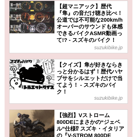
【超マニアック】歴代
『隼』の音だけ聴き比べ！
公道では不可能な200km/h
オーバーのサウンドも体感
できるバイクASMR動画っ
て!? - スズキのバイク！
suzukibike.jp
【クイズ】隼が好きならき
っと分かるはず！歴代ハヤ
ブサをシルエットだけで当
てよう！ - スズキのバイ
ク！
suzukibike.jp
【強烈】Vストローム
800DEにまさかの“ジェベ
ル”仕様⁉ スズキ・イタリア
の『V-STROM 800DE