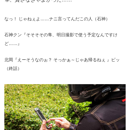
なっ！ じゃねぇよ……ナニ言ってんだこの人（石神）
石神クン『そそそその隼、明日撮影で使う予定なんですけ
ど……』
北岡『えーそうなのぉ？ そっかぁ～じゃあ帰るねぇ 』ピッ
（終話）