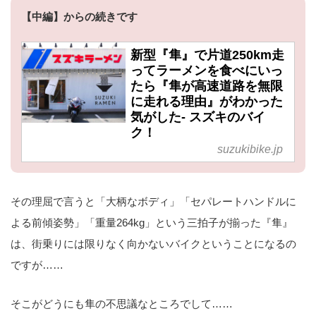
【中編】からの続きです
新型『隼』で片道250km走
ってラーメンを食べにいっ
たら『隼が高速道路を無限
に走れる理由』がわかった
気がした- スズキのバイ
ク！
suzukibike.jp
その理屈で言うと「大柄なボディ」「セパレートハンドルに
よる前傾姿勢」「重量264kg」という三拍子が揃った『隼』
は、街乗りには限りなく向かないバイクということになるの
ですが……
そこがどうにも隼の不思議なところでして……