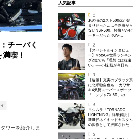
人気記事
あの頃の2スト500ccが始
まりだった……全然曲がら
ないNSR500、軽快だがピ
ーキーだったRGV-
Γ500【ノブ青木のA.M.R.
編：チーバく
(アオキマニアックレーシ
ング) Vol.1】
【スペシャルインタビュ
を満喫！
ー】MotoGP世界ランキン
グ2位でも「理想には程遠
い」──小椋 藍が今日も走
り続ける理由
【速報】充実のブラック系
に北米独自色も！ カワサ
キ4気筒スーパースポーツ
「ニンジャZX-6R」の
2027年モデルを発表、2気
筒ニンジャも出たよ【海
バイ
外】
ヨシムラ「TORNADO
LIGHTNING」詳細解説｜
新世代ネイキッドカスタム
の習作として披露された1
トタワーを紹介しま
台【ヨシムラ伝】