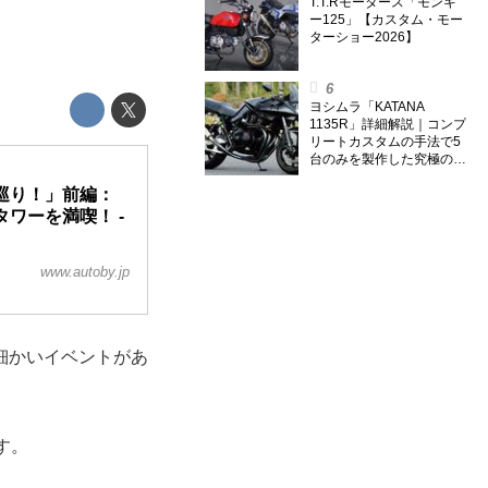
T.T.Rモータース「モンキ
ー125」【カスタム・モー
ターショー2026】
ヨシムラ「KATANA
1135R」詳細解説｜コンプ
リートカスタムの手法で5
台のみを製作した究極の銘
刀【ヨシムラ伝】
巡り！」前編：
ワーを満喫！ -
www.autoby.jp
細かいイベントがあ
す。