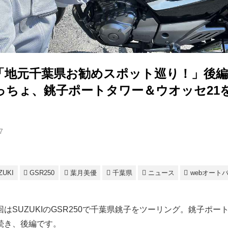
「地元千葉県お勧めスポット巡り！」後
っちょ、銚子ポートタワー＆ウオッセ21
7
ZUKI
GSR250
葉月美優
千葉県
ニュース
webオート
はSUZUKIのGSR250で千葉県銚子をツーリング。銚子ポー
続き、後編です。