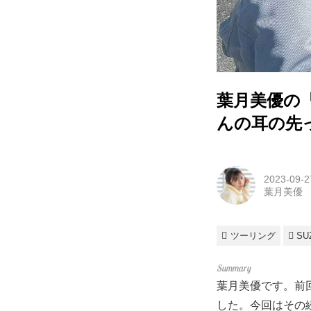
葉月美優の
んの耳の先
2023-09-2
葉月美優
ツーリング
SU
葉月美優です。前回
した。今回はその