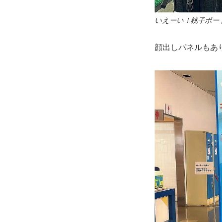
いえーい！銚子ポー
顔出しパネルもあ