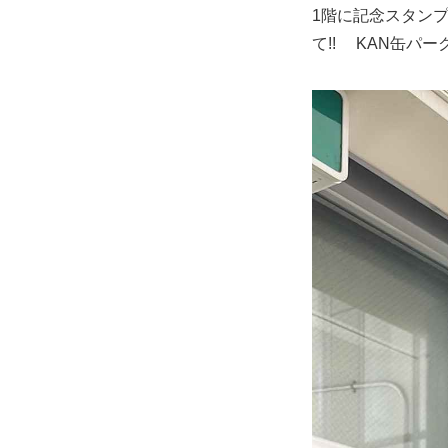
1階に記念スタン
て!! KAN缶パ