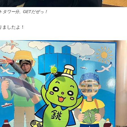
トタワー分、GETだぜっ！
りましたよ！