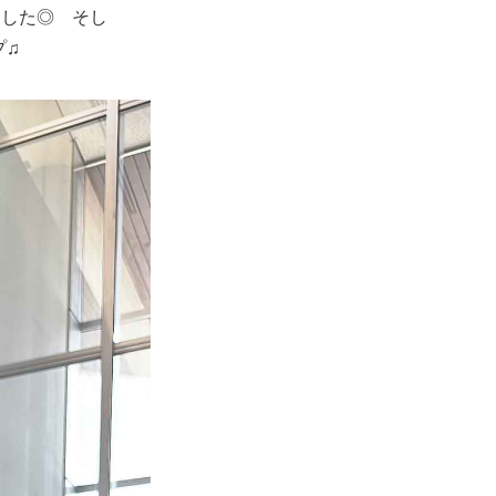
ました◎ そし
プ♫