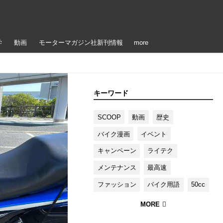
学
動画
モーターマガジン社新刊情報
more
キーワード
SCOOP
動画
歴史
バイク漫画
イベント
キャンペーン
ライテク
メンテナンス
最高速
ファッション
バイク用語
50cc