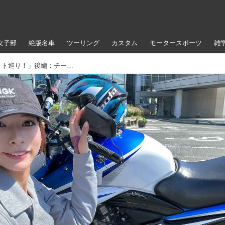
女子部
絶版名車
ツーリング
カスタム
モータースポーツ
雑
葉月美優の「地元千葉県お勧めスポット巡り！」後編：チーバくんの耳の先っちょ、銚子ポートタワー＆ウオッセ21を満喫！