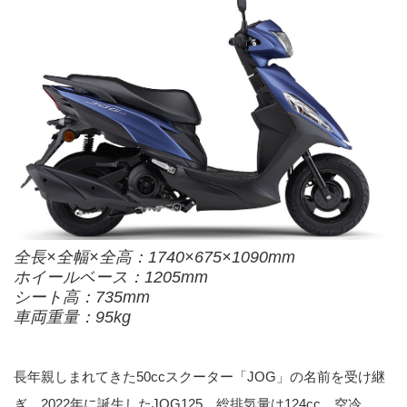
全長×全幅×全高：1740×675×1090mm
ホイールベース：1205mm
シート高：735mm
車両重量：95kg
長年親しまれてきた50ccスクーター「JOG」の名前を受け継
ぎ、2022年に誕生したJOG125。総排気量は124cc、空冷