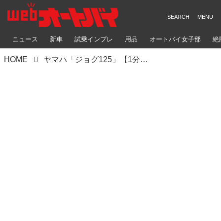
ニュース
新車
試乗インプレ
用品
オートバイ女子部
絶
HOME
ヤマハ「ジョグ125」【1分で読める 原付二種解説 2023年現行モデル】