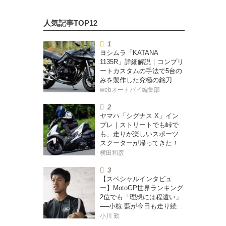
ヨシムラ「KATANA
1135R」詳細解説｜コンプリ
ートカスタムの手法で5台の
みを製作した究極の銘刀
【ヨシムラ伝】
webオートバイ編集部
ヤマハ「シグナス X」イン
プレ｜ストリートでも峠で
も、走りが楽しいスポーツ
スクーターが帰ってきた！
横田和彦
【スペシャルインタビュ
ー】MotoGP世界ランキング
2位でも「理想には程遠い」
──小椋 藍が今日も走り続け
る理由
小川 勤