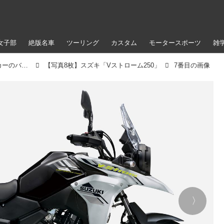
女子部
絶版名車
ツーリング
カスタム
モータースポーツ
雑
スズキ「Vストローム250」【1分で読める 国内メーカーのバイク紹介 2023年現行モデル】
【写真8枚】スズキ「Vストローム250」
7番目の画像