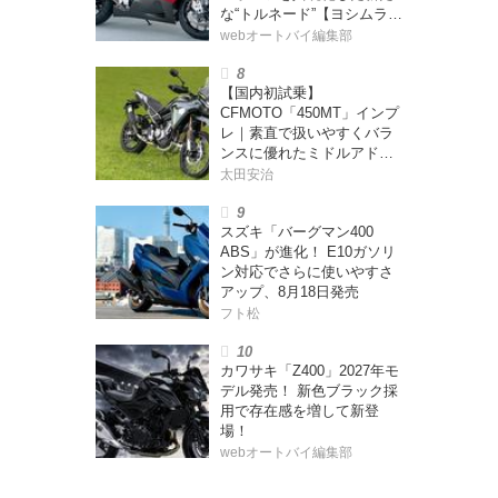
な“トルネード”【ヨシムラ
伝】
webオートバイ編集部
【国内初試乗】
CFMOTO「450MT」インプ
レ｜素直で扱いやすくバラ
ンスに優れたミドルアドベ
ンチャー！
太田安治
スズキ「バーグマン400
ABS」が進化！ E10ガソリ
ン対応でさらに使いやすさ
アップ、8月18日発売
フト松
カワサキ「Z400」2027年モ
デル発売！ 新色ブラック採
用で存在感を増して新登
場！
webオートバイ編集部