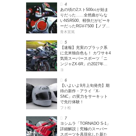
あの頃の2スト500ccが始ま
りだった……全然曲がらな
いNSR500、軽快だがピーキ
ーだったRGV-Γ500【ノブ青
木のA.M.R. (アオキマニアッ
青木宣篤
クレーシング) Vol.1】
【速報】充実のブラック系
に北米独自色も！ カワサキ4
気筒スーパースポーツ「ニ
ンジャZX-6R」の2027年モ
デルを発表、2気筒ニンジャ
ヨ
も出たよ【海外】
【いよいよ9月上旬発売】期
待の新作・アライ「X-
SNC」の実力をサーキット
で先行体験！
フト松
ヨシムラ「TORNADO S-1」
詳細解説｜究極のスーパー
スポーツを具現化した新た