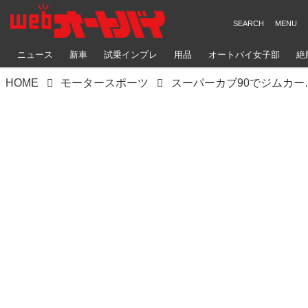
ニュース
新車
試乗インプレ
用品
オートバイ女子部
絶
HOME
モータースポーツ
スーパーカブ90でジムカーナ初体験