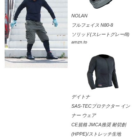
NOLAN
フルフェイス N80-8
ソリッド(スレートグレー/8)
amzn.to
デイトナ
SAS-TECプロテクター イン
ナー ウェア
CE規格 JMCA推奨 耐切創
(HPPE)/ストレッチ生地