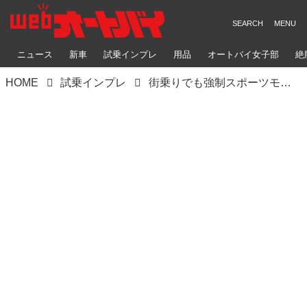
ニュース
新車
試乗インプレ
用品
オートバイ女子部
絶
HOME
試乗インプレ
街乗りでも強制スポーツモードだと⁉ 原付二種MTバイクの『GSX-R125』が初見から本気すぎる！【20代バイクインプレ修行中／SUZUKI GSX-R125 ①前編】