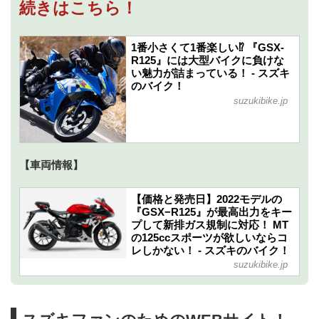
続きはこちら！
1番小さくて1番楽しい⁉ 『GSX-
R125』には大型バイクに負けな
い魅力が詰まっている！ - スズキ
のバイク！
suzukibike.jp
【車両情報】
【価格と発売日】2022モデルの
『GSX−R125』が最高出力をキー
プして新排ガス規制に対応！ MT
の125ccスポーツが欲しいならコ
レしかない！ - スズキのバイク！
suzukibike.jp