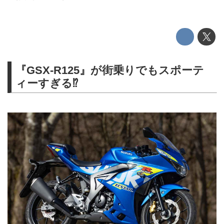
『GSX-R125』が街乗りでもスポーテ
ィーすぎる⁉