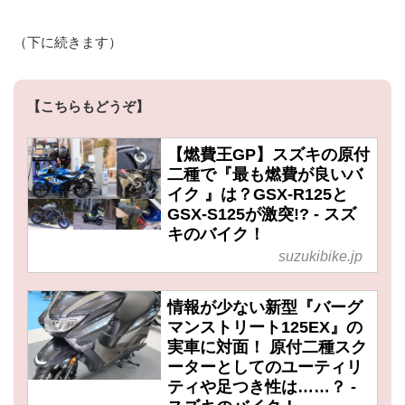
（下に続きます）
【こちらもどうぞ】
【燃費王GP】スズキの原付
二種で『最も燃費が良いバ
イク 』は？GSX-R125と
GSX-S125が激突!? - スズ
キのバイク！
suzukibike.jp
情報が少ない新型『バーグ
マンストリート125EX』の
実車に対面！ 原付二種スク
ーターとしてのユーティリ
ティや足つき性は……？ -