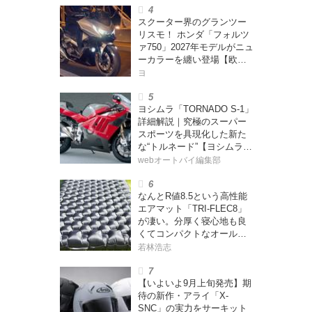
スクーター界のグランツー
リスモ！ ホンダ「フォルツ
ァ750」2027年モデルがニュ
ーカラーを纏い登場【欧
州】
ヨ
ヨシムラ「TORNADO S-1」
詳細解説｜究極のスーパー
スポーツを具現化した新た
な“トルネード”【ヨシムラ
伝】
webオートバイ編集部
なんとR値8.5という高性能
エアマット「TRI-FLEC8」
が凄い。分厚く寝心地も良
くてコンパクトなオールシ
ーズン対応マットを試して
若林浩志
みた〈若林浩志のスーパ
ー・カブカブ・ダイアリー
【いよいよ9月上旬発売】期
ズ Vol.385〉
待の新作・アライ「X-
SNC」の実力をサーキット