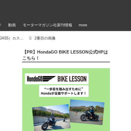
学
動画
モーターマガジン社新刊情報
more
【写真7枚】ホンダ「CT125・ハンターカブ」（JA55）カスタム｜プロト
2番目の画像
【PR】HondaGO BIKE LESSON公式HPは
こちら！