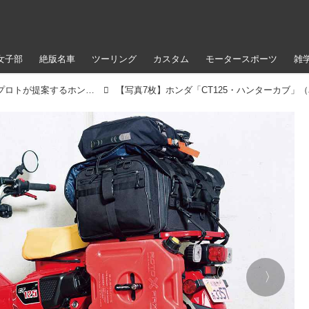
女子部
絶版名車
ツーリング
カスタム
モータースポーツ
雑
街乗りからキャンプツーリングまで！ プロトが提案するホンダ「CT125・ハンターカブ」をより楽しむカスタム方法