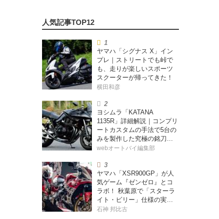
ヤマハ「シグナス X」イン
プレ｜ストリートでも峠で
も、走りが楽しいスポーツ
スクーターが帰ってきた！
横田和彦
ヨシムラ「KATANA
1135R」詳細解説｜コンプリ
ートカスタムの手法で5台の
みを製作した究極の銘刀
【ヨシムラ伝】
webオートバイ編集部
ヤマハ「XSR900GP」が人
気ゲーム『ゼンゼロ』とコ
ラボ！ 秋葉原で「スターラ
イト・ビリー」仕様の実車
を展示！
石神 邦比古