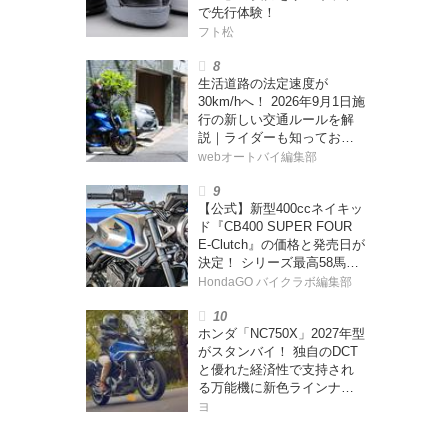
で先行体験！
フト松
生活道路の法定速度が
30km/hへ！ 2026年9月1日施
行の新しい交通ルールを解
説｜ライダーも知っておく
べきポイントをチェック！
webオートバイ編集部
【公式】新型400ccネイキッ
ド『CB400 SUPER FOUR
E-Clutch』の価格と発売日が
決定！ シリーズ最高58馬力
＆14kgもの軽量化!? 完全に
HondaGO バイクラボ編集部
「旧CB400SF」を超えた!?
【Honda2026新車ニュー
ホンダ「NC750X」2027年型
ス】
がスタンバイ！ 独自のDCT
と優れた経済性で支持され
る万能機に新色ラインナッ
プ【欧州】
ヨ