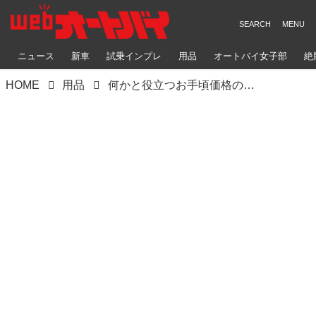
ニュース
新車
試乗インプレ
用品
オートバイ女子部
絶
HOME
用品
何かと役立つお手頃価格のバックパック｜オックスフォード「ハンディサック ポケッタブル ヘルメットリュック」