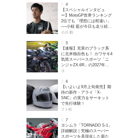
【スペシャルインタビュ
ー】MotoGP世界ランキング
2位でも「理想には程遠い」
──小椋 藍が今日も走り続け
る理由
小川 勤
【速報】充実のブラック系
に北米独自色も！ カワサキ4
気筒スーパースポーツ「ニ
ンジャZX-6R」の2027年モ
デルを発表、2気筒ニンジャ
ヨ
も出たよ【海外】
【いよいよ9月上旬発売】期
待の新作・アライ「X-
SNC」の実力をサーキット
で先行体験！
フト松
ヨシムラ「TORNADO S-1」
詳細解説｜究極のスーパー
スポーツを具現化した新た