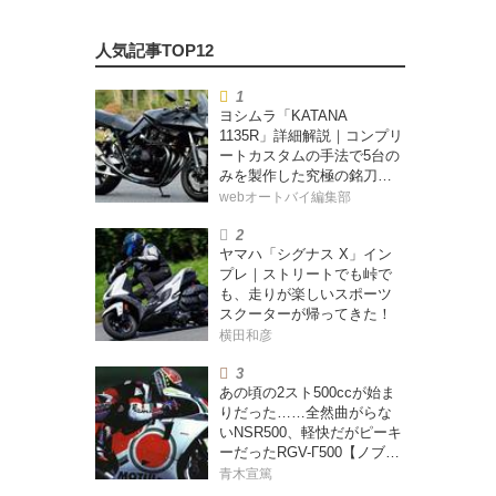
ヨシムラ「KATANA
1135R」詳細解説｜コンプリ
ートカスタムの手法で5台の
みを製作した究極の銘刀
【ヨシムラ伝】
webオートバイ編集部
ヤマハ「シグナス X」イン
プレ｜ストリートでも峠で
も、走りが楽しいスポーツ
スクーターが帰ってきた！
横田和彦
あの頃の2スト500ccが始ま
りだった……全然曲がらな
いNSR500、軽快だがピーキ
ーだったRGV-Γ500【ノブ青
木のA.M.R. (アオキマニアッ
青木宣篤
クレーシング) Vol.1】