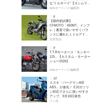
な“トルネード”【ヨシムラ
伝】
webオートバイ編集部
【国内初試乗】
CFMOTO「450MT」インプ
レ｜素直で扱いやすくバラ
ンスに優れたミドルアドベ
ンチャー！
太田安治
T.T.Rモータース「モンキー
125」【カスタム・モーター
ショー2026】
webオートバイ編集部
スズキ「バーグマン400
ABS」が進化！ E10ガソリ
ン対応でさらに使いやすさ
アップ、8月18日発売
フト松