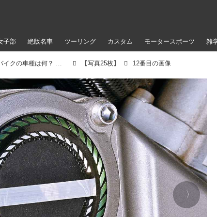
女子部
絶版名車
ツーリング
カスタム
モータースポーツ
雑
映画『トップガン マーヴェリック』のバイクの車種は何？ トム・クルーズが駆った劇中登場車両2台を解説
【写真25枚】
12番目の画像