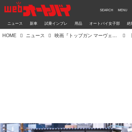
ニュース
新車
試乗インプレ
用品
オートバイ女子部
絶
HOME
ニュース
映画『トップガン マーヴェリック』のバイクの車種は何？ トム・クルーズが駆った劇中登場車両2台を解説