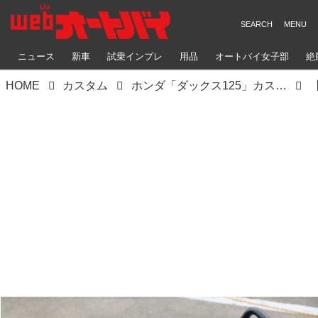
ニュース
新車
試乗インプレ
用品
オートバイ女子部
絶
HOME
カスタム
ホンダ「ダックス125」カスタム｜キタコ