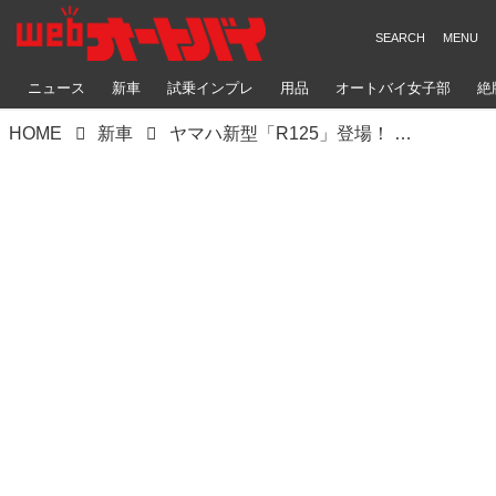
ニュース
新車
試乗インプレ
用品
オートバイ女子部
絶
HOME
新車
ヤマハ新型「R125」登場！ 実質4世代目のYZF-R125は“R7顔”なって全身進化