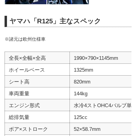
ヤマハ「R125」主なスペック
※諸元は欧州仕様車
全長×全幅×全高
1990×790×1145mm
ホイールベース
1325mm
シート高
820mm
車両重量
144kg
エンジン形式
水冷4ストOHC4バルブ単
総排気量
125cc
ボア×ストローク
52×58.7mm