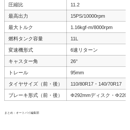
圧縮比
11.2
最高出力
15PS/10000rpm
最大トルク
1.16kgf-m/8000rpm
燃料タンク容量
11L
変速機形式
6速リターン
キャスター角
26°
トレール
95mm
タイヤサイズ（前・後）
110/80R17・140/70R17
ブレーキ形式（前・後）
Φ292mmディスク・Φ22
まとめ：オートバイ編集部