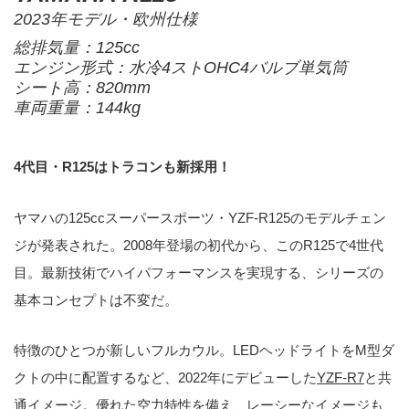
2023年モデル・欧州仕様
総排気量：125cc
エンジン形式：水冷4ストOHC4バルブ単気筒
シート高：820mm
車両重量：144kg
4代目・R125はトラコンも新採用！
ヤマハの125ccスーパースポーツ・YZF-R125のモデルチェン
ジが発表された。2008年登場の初代から、このR125で4世代
目。最新技術でハイパフォーマンスを実現する、シリーズの
基本コンセプトは不変だ。
特徴のひとつが新しいフルカウル。LEDヘッドライトをM型ダ
クトの中に配置するなど、2022年にデビューした
YZF-R7
と共
通イメージ。優れた空力特性を備え、レーシーなイメージも