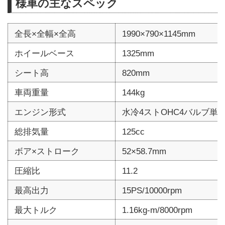
様車の主なスペック
全長×全幅×全高
1990×790×1145mm
ホイールベース
1325mm
シート高
820mm
車両重量
144kg
エンジン形式
水冷4ストOHC4バルブ単
総排気量
125cc
ボア×ストローク
52×58.7mm
圧縮比
11.2
最高出力
15PS/10000rpm
最大トルク
1.16kg-m/8000rpm