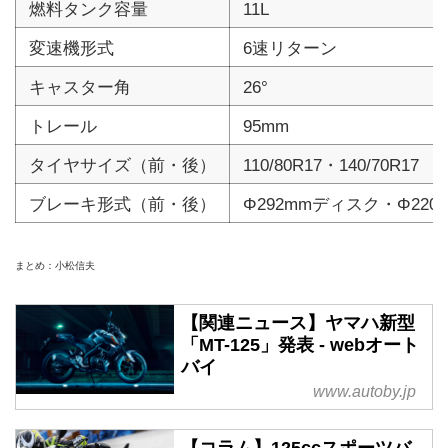
燃料タンク容量
11L
変速機形式
6速リターン
キャスター角
26°
トレール
95mm
タイヤサイズ（前・後）
110/80R17・140/70R17
ブレーキ形式（前・後）
Φ292mmディスク・Φ22
まとめ：小松信夫
【関連ニュース】ヤマハ新型
「MT-125」発表 - webオート
バイ
www.autoby.jp