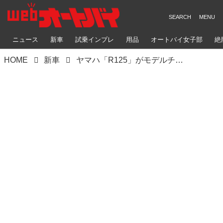
ニュース
新車
試乗インプレ
用品
オートバイ女子部
絶
HOME
新車
ヤマハ「R125」がモデルチェンジ！ 欧州で発表された新型をチェック｜日本での発売も期待したい原付二種スーパースポーツ