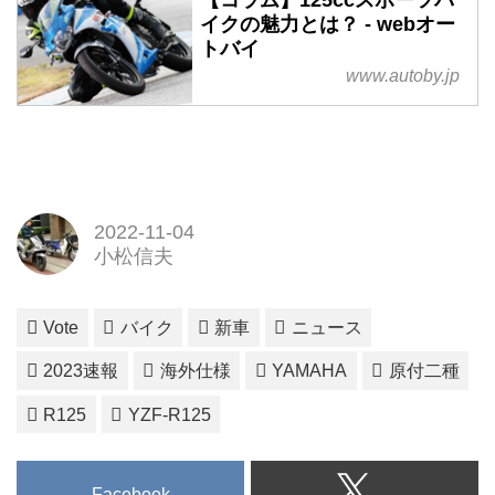
【コラム】125ccスポーツバ
イクの魅力とは？ - webオー
トバイ
www.autoby.jp
2022-11-04
小松信夫
Vote
バイク
新車
ニュース
2023速報
海外仕様
YAMAHA
原付二種
R125
YZF-R125
Facebook