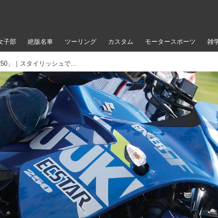
女子部
絶版名車
ツーリング
カスタム
モータースポーツ
雑
【インプレ】スズキ「ジクサーSF250」｜スタイリッシュでスリムな油冷フルカウルスポーツ