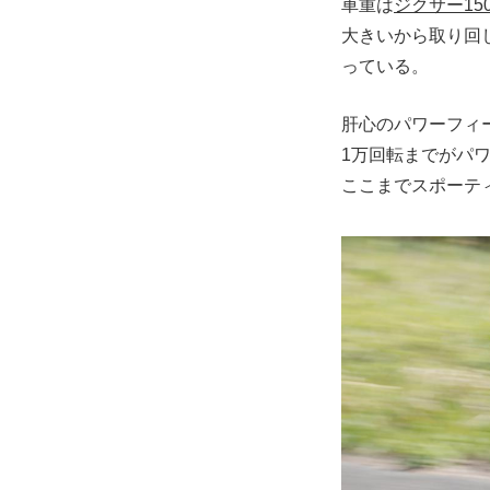
車重は
ジクサー15
大きいから取り回
っている。
肝心のパワーフィー
1万回転までがパ
ここまでスポーテ