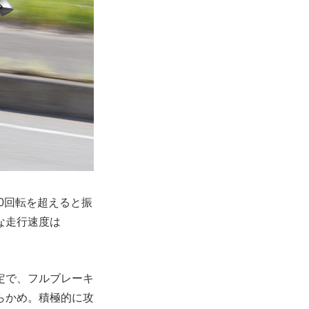
00回転を超えると振
な走行速度は
定で、フルブレーキ
らかめ。積極的に攻