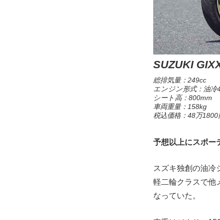
SUZUKI GIX
総排気量：249cc
エンジン形式：油冷4
シート高：800mm
車両重量：158kg
税込価格：48万1800
予想以上にスポー
スズキ独創の油冷
軽二輪クラスで他
なっていた。