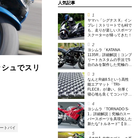
人気記事
ヤマハ「シグナス X」イン
プレ｜ストリートでも峠で
も、走りが楽しいスポーツ
スクーターが帰ってきた！
ヨシムラ「KATANA
1135R」詳細解説｜コンプ
リートカスタムの手法で5
台のみを製作した究極の銘
ッシュでスリ
刀【ヨシムラ伝】
なんとR値8.5という高性
能エアマット「TRI-
FLEC8」が凄い。分厚く
寝心地も良くてコンパクト
なオールシーズン対応マッ
トを試してみた〈若林浩志
のスーパー・カブカブ・ダ
ヨシムラ「TORNADO S-
イアリーズ Vol.385〉
1」詳細解説｜究極のスー
パースポーツを具現化した
新たな“トルネード”【ヨシ
オートバイ
ムラ伝】