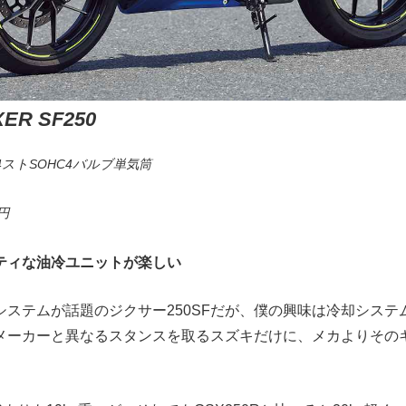
XER SF250
ストSOHC4バルブ単気筒
円
ティな油冷ユニットが楽しい
システムが話題のジクサー250SFだが、僕の興味は冷却システ
メーカーと異なるスタンスを取るスズキだけに、メカよりその