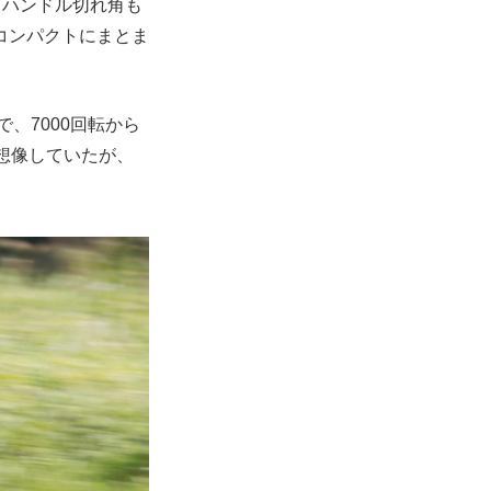
、ハンドル切れ角も
コンパクトにまとま
、7000回転から
想像していたが、