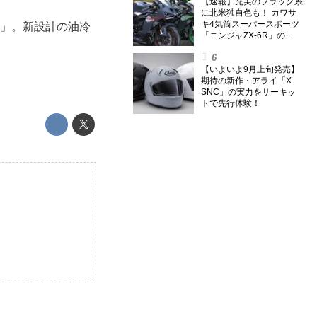
【速報】充実のブラック系
に北米独自色も！ カワサ
キ4気筒スーパースポーツ
50」。新設計の油冷
「ニンジャZX-6R」の
2027年モデルを発表、2気
筒ニンジャも出たよ【海
外】
【いよいよ9月上旬発売】
期待の新作・アライ「X-
SNC」の実力をサーキッ
トで先行体験！