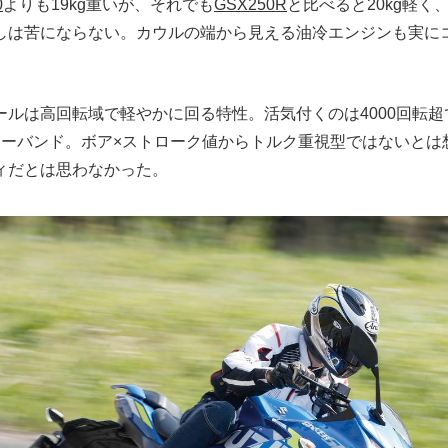
0
よりも19kg重いが、それでも
GSX250R
と比べると20kg軽く
しは苦にならない。カウルの端から見える油冷エンジンも実に
ルは高回転域で軽やかに回る特性。活気付くのは4000回転超で
ワーバンド。ボア×ストローク値からトルク重視型ではないとは
ィだとは思わなかった。