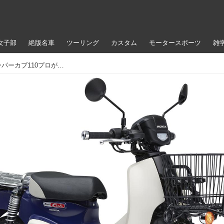
女子部
絶版名車
ツーリング
カスタム
モータースポーツ
雑
プロ独自の新装備を搭載して、新型スーパーカブ110プロが満を持しての登場。さて、なにが変わったの？〈若林浩志のスーパー・カブカブ・ダイアリーズ Vol.133〉