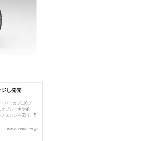
ンジし発売
スーパーカブ110プ
スクブレーキや前・
チェンジを図り、5
www.honda.co.jp