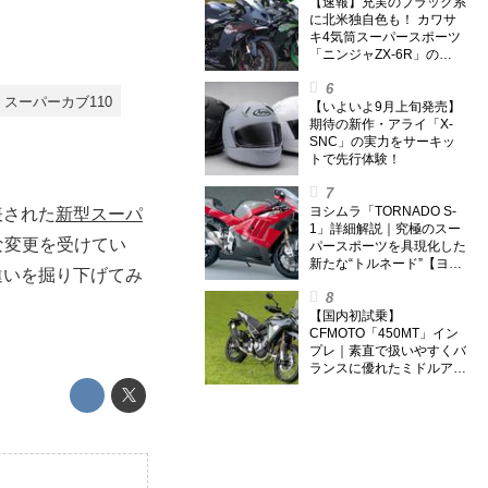
【速報】充実のブラック系
に北米独自色も！ カワサ
キ4気筒スーパースポーツ
「ニンジャZX-6R」の
2027年モデルを発表、2気
筒ニンジャも出たよ【海
スーパーカブ110
外】
【いよいよ9月上旬発売】
期待の新作・アライ「X-
SNC」の実力をサーキッ
トで先行体験！
ヨシムラ「TORNADO S-
表された
新型スーパ
1」詳細解説｜究極のスー
な変更を受けてい
パースポーツを具現化した
新たな“トルネード”【ヨシ
違いを掘り下げてみ
ムラ伝】
【国内初試乗】
CFMOTO「450MT」イン
プレ｜素直で扱いやすくバ
ランスに優れたミドルアド
ベンチャー！