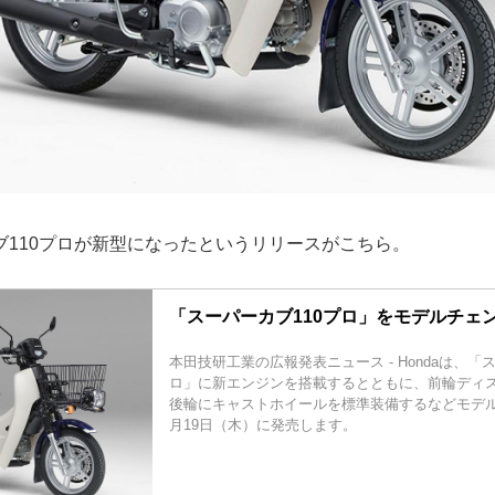
ブ110プロが新型になったというリリースがこちら。
「スーパーカブ110プロ」をモデルチェ
本田技研工業の広報発表ニュース - Hondaは、「
ロ」に新エンジンを搭載するとともに、前輪ディ
後輪にキャストホイールを標準装備するなどモデル
月19日（木）に発売します。