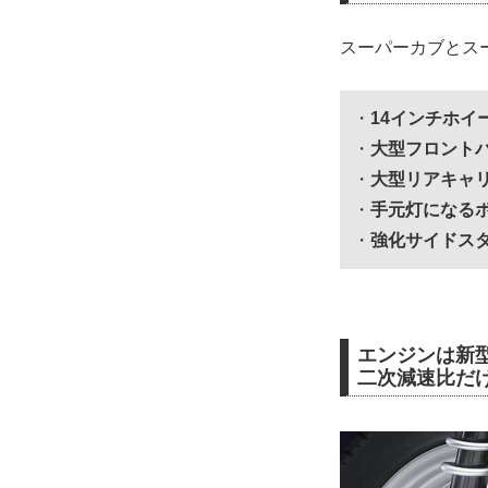
スーパーカブとス
・
14インチホイ
・
大型フロント
・
大型リアキャ
・
手元灯になる
・
強化サイドス
エンジンは新型
二次減速比だ