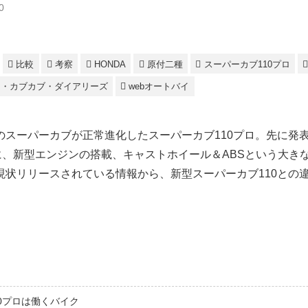
0
比較
考察
HONDA
原付二種
スーパーカブ110プロ
ー・カブカブ・ダイアリーズ
webオートバイ
のスーパーカブが正常進化したスーパーカブ110プロ。先に発
に、新型エンジンの搭載、キャストホイール＆ABSという大き
現状リリースされている情報から、新型スーパーカブ110との
0プロは働くバイク