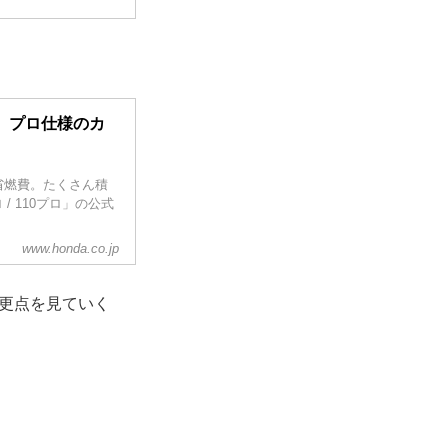
、プロ仕様のカ
省燃費。たくさん積
/ 110プロ」の公式
www.honda.co.jp
変更点を見ていく