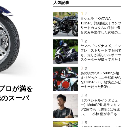
人気記事
ヨシムラ「KATANA
1135R」詳細解説｜コンプ
リートカスタムの手法で5
台のみを製作した究極の銘
刀【ヨシムラ伝】
ヤマハ「シグナス X」イン
プレ｜ストリートでも峠で
も、走りが楽しいスポーツ
スクーターが帰ってきた！
あの頃の2スト500ccが始
まりだった……全然曲がら
ないNSR500、軽快だがピ
0プロが満を
ーキーだったRGV-
Γ500【ノブ青木のA.M.R.
(アオキマニアックレーシ
志のスーパ
ング) Vol.1】
【スペシャルインタビュ
ー】MotoGP世界ランキン
グ2位でも「理想には程遠
い」──小椋 藍が今日も走
り続ける理由