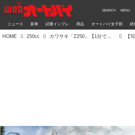
ニュース
新車
試乗インプレ
用品
オートバイ女子部
絶
HOME
250cc
カワサキ「Z250」【1分で読める 2022年に新車で購入可能なバイク紹介】