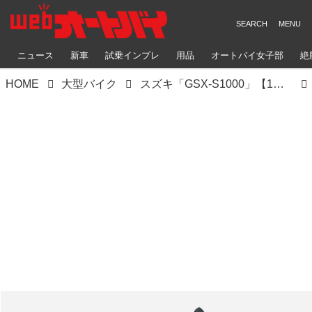
ニュース
新車
試乗インプレ
用品
オートバイ女子部
絶
HOME
大型バイク
スズキ「GSX-S1000」【1分で読める 2022年に新車で購入可能なバイク紹介】