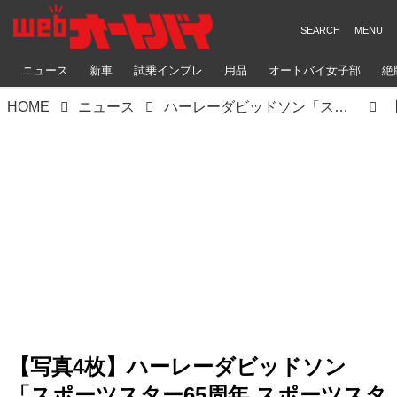
ニュース
新車
試乗インプレ
用品
オートバイ女子部
絶
HOME
ニュース
ハーレーダビッドソン「スポーツスターS」の試乗ができる！ 全国のディーラーで試乗＆プレゼントキャンペーンを実施中
【写真4枚】ハーレーダビッドソン
「スポーツスター65周年 スポーツスタ