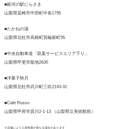
■銀河の駅にらさき
山梨県韮崎市中田町中条1795
■たかねの湯
山梨県北杜市高根町箕輪新町95
■中央自動車道「双葉サービスエリア下り」
山梨県甲斐市龍地2630
■洋菓子秋月
山梨県北杜市武川町三吹2143-31
■Cafe Rosso
山梨県甲府市貢川2-1-13 （山梨県立美術館前）
※店舗により入荷時期が異なる場合があります