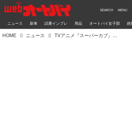
ニュース
新車
試乗インプレ
用品
オートバイ女子部
絶
HOME
ニュース
TVアニメ『スーパーカブ』の新作オリジナルステッカーが登場！ 山梨県北杜市周辺のスーパーやレストラン、道の駅などで販売