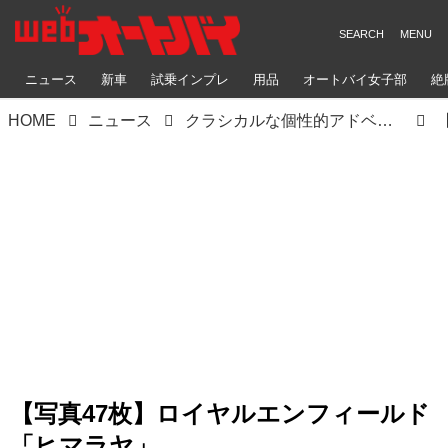
ニュース
新車
試乗インプレ
用品
オートバイ女子部
絶
HOME
ニュース
クラシカルな個性的アドベンチャーツアラー・ロイヤルエンフィールド「ヒマラヤ」｜ユーロ5対応、ライディングモード＆専用ナビ搭載で大きく進化
【写真47枚】ロイヤルエンフィールド
「ヒマラヤ」