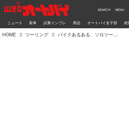
ニュース
新車
試乗インプレ
用品
オートバイ女子部
絶
HOME
ツーリング
バイクあるある、ソロツーリングで走っているとき団体さんに混じっちゃうことありませんか？（梅本まどか）【コラム梅日和 第44回】