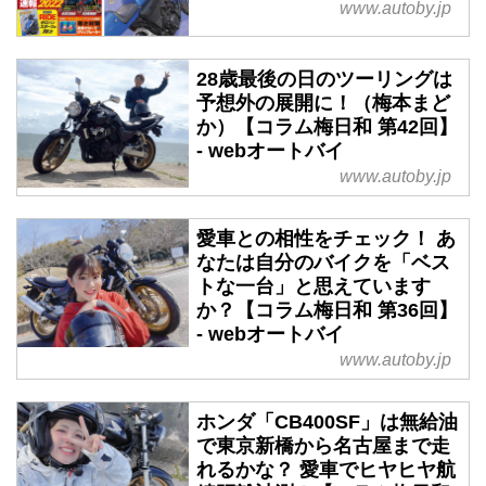
www.autoby.jp
28歳最後の日のツーリングは
予想外の展開に！（梅本まど
か）【コラム梅日和 第42回】
- webオートバイ
www.autoby.jp
愛車との相性をチェック！ あ
なたは自分のバイクを「ベス
トな一台」と思えています
か？【コラム梅日和 第36回】
- webオートバイ
www.autoby.jp
ホンダ「CB400SF」は無給油
で東京新橋から名古屋まで走
れるかな？ 愛車でヒヤヒヤ航