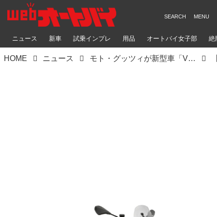
ニュース
新車
試乗インプレ
用品
オートバイ女子部
絶
HOME
ニュース
モト・グッツィが新型車「V100マンデッロ」を初公開！ 創立100周年を記念して誕生したリッターロードスポーツ【2022速報】