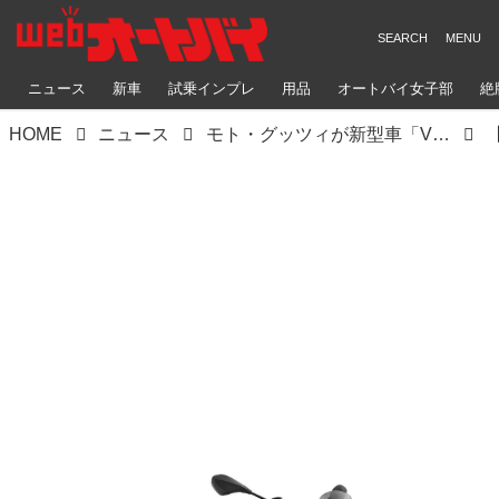
ニュース
新車
試乗インプレ
用品
オートバイ女子部
絶
HOME
ニュース
モト・グッツィが新型車「V100マンデッロ」を初公開！ 創立100周年を記念して誕生したリッターロードスポーツ【2022速報】