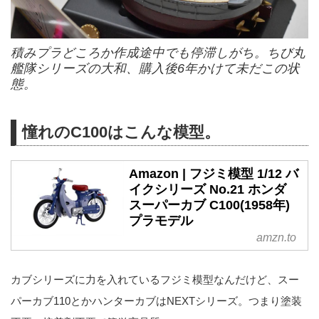
積みプラどころか作成途中でも停滞しがち。ちび丸
艦隊シリーズの大和、購入後6年かけて未だこの状
態。
憧れのC100はこんな模型。
Amazon | フジミ模型 1/12 バ
イクシリーズ No.21 ホンダ
スーパーカブ C100(1958年)
プラモデル
amzn.to
カブシリーズに力を入れているフジミ模型なんだけど、スー
パーカブ110とかハンターカブはNEXTシリーズ。つまり塗装