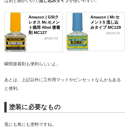
は割と細かいので
流し込みタイプ
が使いやすい。
Amazon | GSIク
Amazon | Mr.セ
レオス Mr.セメン
メントS 流し込
ト徳用 40ml 接着
みタイプ MC129
剤 MC127
amzn.to
amzn.to
瞬間接着剤も便利らしいよ。
あとは、上記以外に工作用マットやピンセットなんかもある
と便利。
塗装に必要なもの
兎にも角にも塗料ですね。