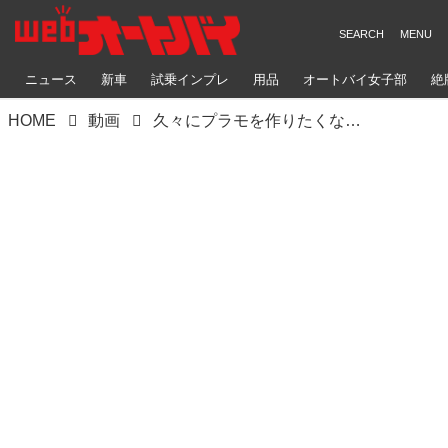
ニュース
新車
試乗インプレ
用品
オートバイ女子部
絶
HOME
動画
久々にプラモを作りたくなったので、憧れのC100を作るのだ。〈若林浩志のスーパー・カブカブ・ダイアリーズ Vol.108〉