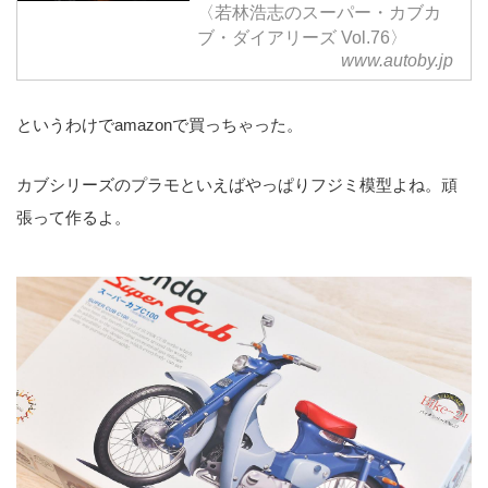
〈若林浩志のスーパー・カブカ
ブ・ダイアリーズ Vol.76〉
www.autoby.jp
というわけでamazonで買っちゃった。
カブシリーズのプラモといえばやっぱりフジミ模型よね。頑
張って作るよ。