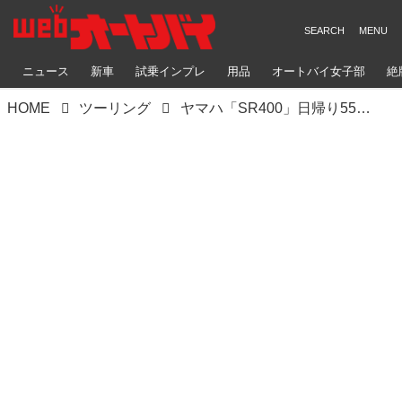
ニュース
新車
試乗インプレ
用品
オートバイ女子部
絶
HOME
ツーリング
ヤマハ「SR400」日帰り550kmツーリング｜終わらないSRの魂【紀行】