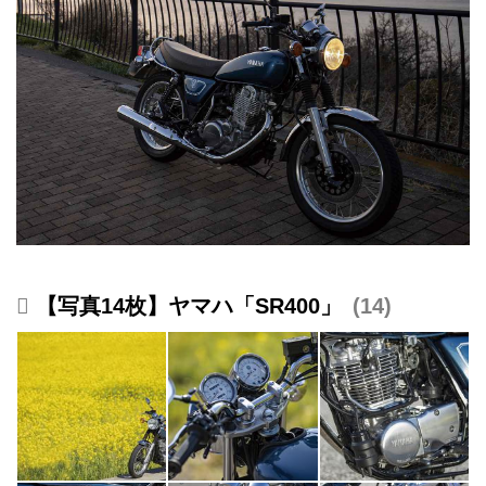
【写真14枚】ヤマハ「SR400」
14