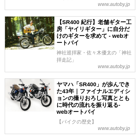
www.autoby.jp
【SR400 紀行】老舗ギター工
房「ヤイリギター」に自分だ
けのギターを求めて - webオ
ートバイ
神社巡拝家・佐々木優太の「神社
拝走記」
www.autoby.jp
ヤマハ「SR400」が歩んでき
た43年｜ファイナルエディシ
ョンの撮りおろし写真ととも
に時代の流れを振り返る-
webオートバイ
【バイクの歴史】
www.autoby.jp