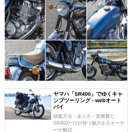
ヤマハ「SR400」でゆくキャ
ンプツーリング - webオート
バイ
積載方法・走り方・実燃費と、
SR400だけが持つ魅力を元オーナ
ーが解説