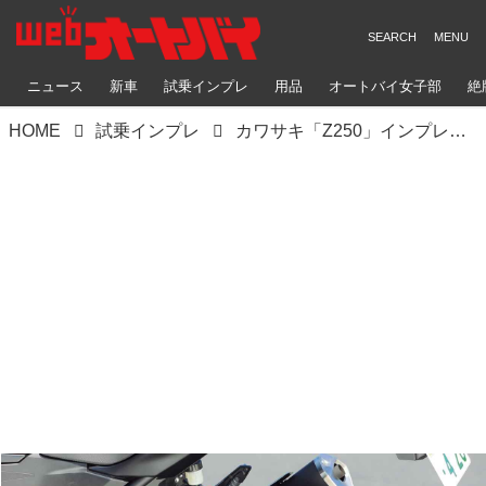
ニュース
新車
試乗インプレ
用品
オートバイ女子部
絶
HOME
試乗インプレ
カワサキ「Z250」インプレ（2021年）街乗りから高速道路・ワインディングまで徹底テスト、250ccZの走り心地をレビュー