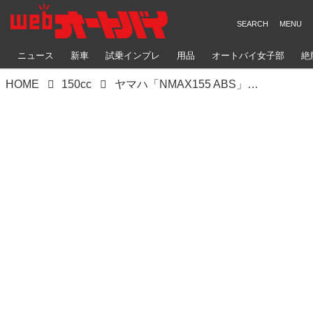
ニュース
新車
試乗インプレ
用品
オートバイ女子部
絶
HOME
150cc
ヤマハ「NMAX155 ABS」【1分で読める 2021年に新車で購入可能なバイク紹介】