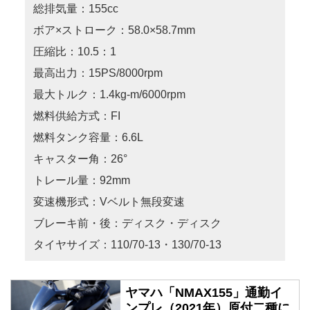
総排気量：155cc
ボア×ストローク：58.0×58.7mm
圧縮比：10.5：1
最高出力：15PS/8000rpm
最大トルク：1.4kg-m/6000rpm
燃料供給方式：FI
燃料タンク容量：6.6L
キャスター角：26°
トレール量：92mm
変速機形式：Vベルト無段変速
ブレーキ前・後：ディスク・ディスク
タイヤサイズ：110/70-13・130/70-13
ヤマハ「NMAX155」通勤イ
ンプレ（2021年）原付二種に