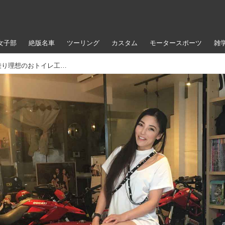
女子部
絶版名車
ツーリング
カスタム
モータースポーツ
雑
りこちゃんハウス改造計画！〈バイク乗り理想のおトイレ工作編〉【福山理子のお家で楽しもう】