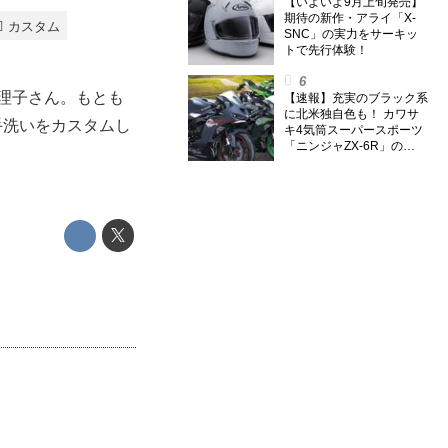
のスーパー・カブカブ・ダ
【いよいよ9月上旬発売】
イアリーズ Vol.385〉
期待の新作・アライ「X-
カスタム
SNC」の実力をサーキッ
トで先行体験！
理子さん。もとも
【速報】充実のブラック系
に北米独自色も！ カワサ
手洗いをカスタムし
キ4気筒スーパースポーツ
「ニンジャZX-6R」の
2027年モデルを発表、2気
筒ニンジャも出たよ【海
外】