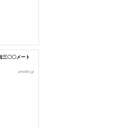
粒三〇〇メート
ameblo.jp