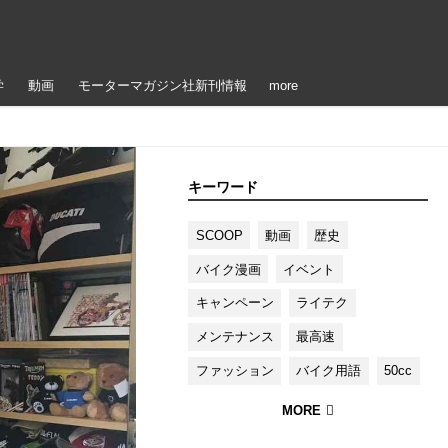
学
動画
モーターマガジン社新刊情報
more
キーワード
SCOOP
動画
歴史
バイク漫画
イベント
キャンペーン
ライテク
メンテナンス
最高速
ファッション
バイク用語
50cc