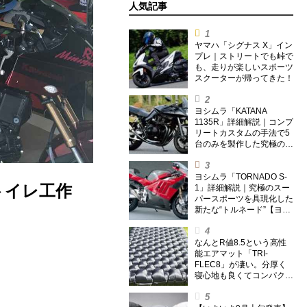
人気記事
ヤマハ「シグナス X」イン
プレ｜ストリートでも峠で
も、走りが楽しいスポーツ
スクーターが帰ってきた！
ヨシムラ「KATANA
1135R」詳細解説｜コンプ
リートカスタムの手法で5
台のみを製作した究極の銘
刀【ヨシムラ伝】
ヨシムラ「TORNADO S-
トイレ工作
1」詳細解説｜究極のスー
パースポーツを具現化した
新たな“トルネード”【ヨシ
ムラ伝】
なんとR値8.5という高性
能エアマット「TRI-
FLEC8」が凄い。分厚く
寝心地も良くてコンパクト
なオールシーズン対応マッ
トを試してみた〈若林浩志