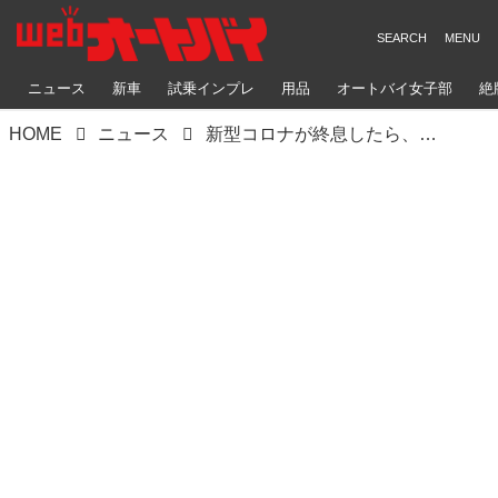
ニュース
新車
試乗インプレ
用品
オートバイ女子部
絶
HOME
ニュース
新型コロナが終息したら、絶対に行きたい「日本の絶景 バイクツーリング・スポット」10選！