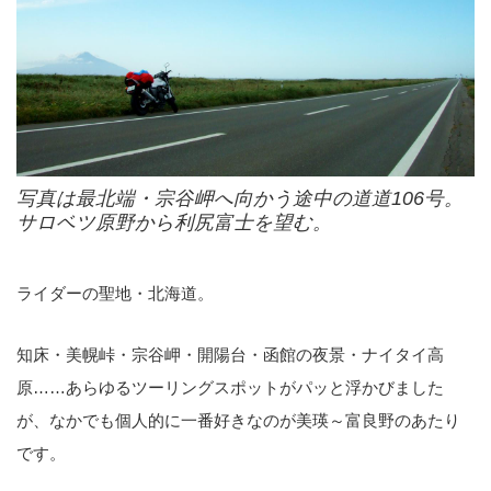
写真は最北端・宗谷岬へ向かう途中の道道106号。
サロベツ原野から利尻富士を望む。
ライダーの聖地・北海道。
知床・美幌峠・宗谷岬・開陽台・函館の夜景・ナイタイ高
原……あらゆるツーリングスポットがパッと浮かびました
が、なかでも個人的に一番好きなのが美瑛～富良野のあたり
です。