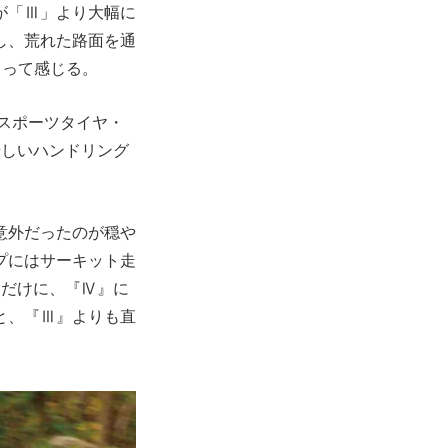
が「Ⅲ」より大幅に
し、荒れた路面を通
まって感じる。
のスポーツタイヤ・
優しいハンドリング
意外だったのが穏や
プにはサーキット走
るだけに、『Ⅳ』に
と、『Ⅲ』よりも直