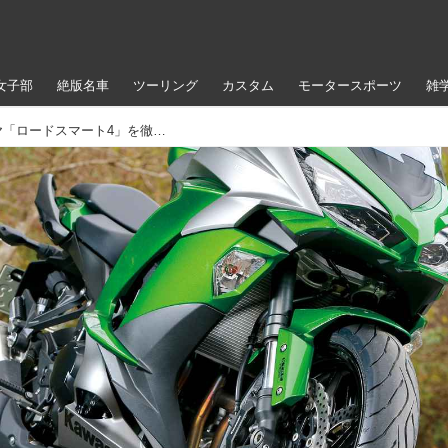
女子部
絶版名車
ツーリング
カスタム
モータースポーツ
雑
ダンロップの最新ツーリングタイヤ「ロードスマート4」を徹底インプレ！DUNLOP SPORTMAX ROADSMART Ⅳ