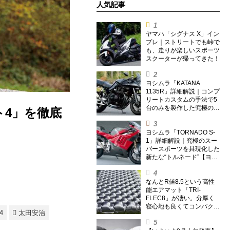
人気記事
ヤマハ「シグナス X」イン
プレ｜ストリートでも峠で
も、走りが楽しいスポーツ
スクーターが帰ってきた！
ヨシムラ「KATANA
1135R」詳細解説｜コンプ
リートカスタムの手法で5
台のみを製作した究極の銘
4」を徹底
刀【ヨシムラ伝】
ヨシムラ「TORNADO S-
1」詳細解説｜究極のスー
パースポーツを具現化した
新たな“トルネード”【ヨシ
ムラ伝】
なんとR値8.5という高性
能エアマット「TRI-
FLEC8」が凄い。分厚く
寝心地も良くてコンパクト
4
太田安治
なオールシーズン対応マッ
トを試してみた〈若林浩志