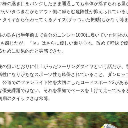
や橋の継ぎ目をバンクしたまま通過しても車体が揺すられる量
ヤがバタつきながらアウト側に膨らむ危険性が抑えられている
トタイヤから伝わってくるノイズ(ザラついた振動)もかなり薄
性の良さは半年前まで自分のニンジャ1000に履いていた同社
でも感じたが、『Ⅳ』はさらに優しい乗り心地。改めて軽快で
るために効果的だと実感できた。
発の狙いどおりに仕上がったツーリングタイヤという話だが、
犠牲になりがちなスポーツ性も確保されていること。ダンロッ
14、公道でのファンライド性を大切にしたロードスポーツ2があ
は優先課題ではない。それを承知でペースを上げて走ってみる
初期のクイックさは希薄。