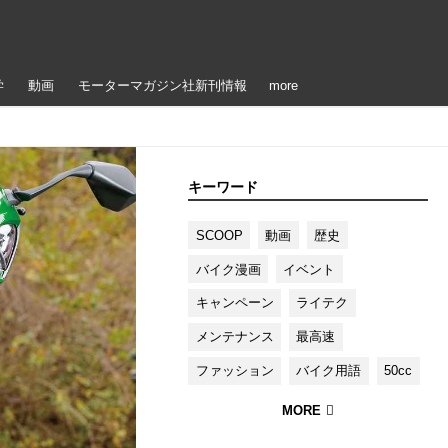
学
動画
モーターマガジン社新刊情報
more
キーワード
SCOOP
動画
歴史
バイク漫画
イベント
キャンペーン
ライテク
メンテナンス
最高速
ファッション
バイク用語
50cc