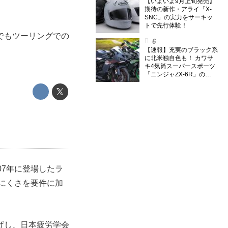
のスーパー・カブカブ・ダ
【いよいよ9月上旬発売】
イアリーズ Vol.385〉
期待の新作・アライ「X-
SNC」の実力をサーキッ
トで先行体験！
でもツーリングでの
【速報】充実のブラック系
に北米独自色も！ カワサ
キ4気筒スーパースポーツ
「ニンジャZX-6R」の
2027年モデルを発表、2気
筒ニンジャも出たよ【海
外】
07年に登場したラ
れにくさを要件に加
げし、日本疲労学会