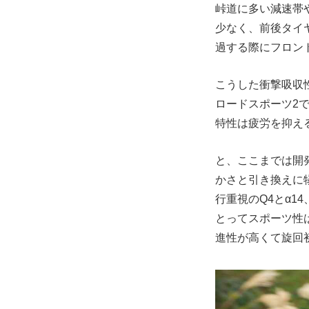
峠道に多い減速帯
少なく、前後タイ
過する際にフロン
こうした衝撃吸収
ロードスポーツ2
特性は疲労を抑え
と、ここまでは開
かさと引き換えに
行重視のQ4とα
とってスポーツ性
進性が高くて旋回