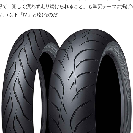
得て「楽しく疲れず走り続けられること」も重要テーマに掲げ
』(以下『Ⅳ』と略)なのだ。