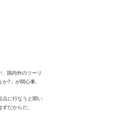
が、国内外のツーリ
うか?」が関心事。
起点に行なうと聞い
はずだからだ。