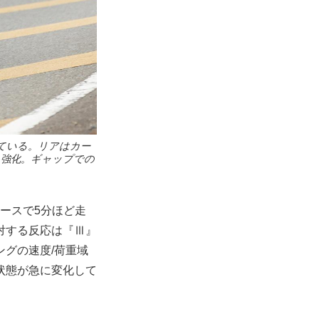
ている。リアはカー
を強化。ギャップでの
ースで5分ほど走
対する反応は『Ⅲ』
グの速度/荷重域
状態が急に変化して