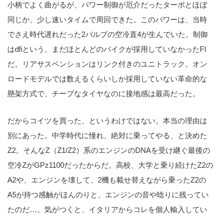
小柄でよく曲がるが、パワー制御が厄介だったターボとほぼ
同じか、少し速いタイムで周回できた。このパワーは、当時
でさえ時代遅れだった2バルブの空冷直4が生んでいた。制御
はdfiという、まだほとんどのバイクが採用していなかったFI
だ。リアサスペンションはリンク付きのユニトラック。オン
ロードモデルでは数えるくらいしか採用していない革命的な
懸架方式で、チープなタイヤなのに接地感は最高だった。
だからコイツを買った、というわけではない。本当の理由は
別にあった。中学時代に憧れ、絶対に乗ってやる、と決めた
Z2。そんなZ（Z1/Z2）系のエンジンのDNAを受け継ぐ最後の
空冷ZがGPz1100だったからだ。高校、大学と乗り続けたZ2の
A2や、エンジンを壊して、2機も載せ替えながら乗ったZ2の
A5が持つ感触がほんのりと、エンジンの音や唸りに残ってい
たのだ…。気がつくと、イタリアからコレを個人輸入してい