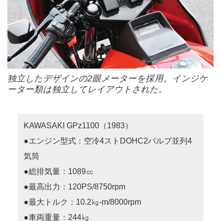
独立したデザインの2眼メーターを採用。インジケ
ーター類は独立してレイアウトされた。
KAWASAKI GPz1100（1983）
●エンジン型式：空冷4ストDOHC2バルブ並列4
気筒
●総排気量：1089㏄
●最高出力：120PS/8750rpm
●最大トルク：10.2㎏-m/8000rpm
●車両重量：244㎏