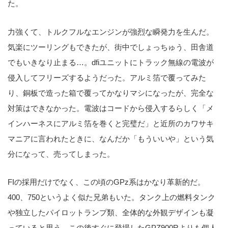
た。
力強くて、トルクフルなエンジンが強烈な瞬発力を生んだ。
気楽にツーリングもできたが、街中でしょっちゅう、田舎道
でもいきなり止まる…。dfiユニットにトラック無線の電波が
侵入してフリーズするようだった。アルミ箔で覆ってみた
り、銅板で造った箱で覆ってかなりマシになったが、完全な
対策はできなかった。電波はコードから侵入するらしく「メ
インハーネスにアルミ箔を巻くと完璧だ」と近所のカワサキ
マニアに言われたときに、なんだか「もういいや」という気
分になって、売ってしまった。
FIの採用だけでなく、この頃のGPz系はかなり革新的だ。
400、750というよく似た兄弟もいた。タンク上の燃料タンク
や独立したパイロットランプ類、全体的な外観デザインも凝
っていると思う。この後すぐに登場したGPZ900Rよりも個人