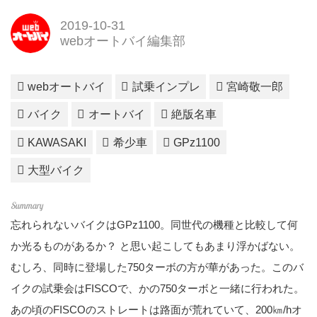
2019-10-31
webオートバイ編集部
webオートバイ
試乗インプレ
宮崎敬一郎
バイク
オートバイ
絶版名車
KAWASAKI
希少車
GPz1100
大型バイク
忘れられないバイクはGPz1100。同世代の機種と比較して何
か光るものがあるか？ と思い起こしてもあまり浮かばない。
むしろ、同時に登場した750ターボの方が華があった。このバ
イクの試乗会はFISCOで、かの750ターボと一緒に行われた。
あの頃のFISCOのストレートは路面が荒れていて、200㎞/hオ