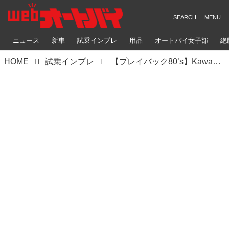
ニュース
新車
試乗インプレ
用品
オートバイ女子部
絶
HOME
試乗インプレ
【プレイバック80’s】Kawasaki GPz1100（1983）