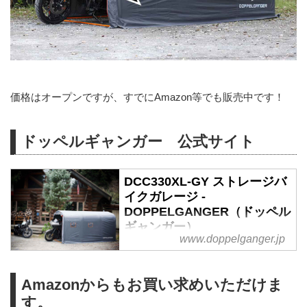
価格はオープンですが、すでにAmazon等でも販売中です！
ドッペルギャンガー 公式サイト
DCC330XL-GY ストレージバ
イクガレージ -
DOPPELGANGER（ドッペル
ギャンガー）
www.doppelganger.jp
ストレージバイクガレージ
（DCC330XL-GY ）の製品紹介ペ
ージです。普通のサイズじゃ物足
Amazonからもお買い求めいただけま
りない。趣味も嗜好もすべて収め
す。