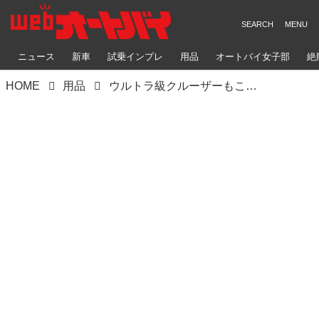
ニュース
新車
試乗インプレ
用品
オートバイ女子部
絶
HOME
用品
ウルトラ級クルーザーもこれなら入る！ ドッペルギャンガーから「ストレージバイクガレージ」のXLサイズが登場