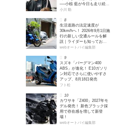
──小椋 藍が今日も走り続け
る理由
小川 勤
生活道路の法定速度が
30km/hへ！ 2026年9月1日施
行の新しい交通ルールを解
説｜ライダーも知っておく
べきポイントをチェック！
webオートバイ編集部
スズキ「バーグマン400
ABS」が進化！ E10ガソリ
ン対応でさらに使いやすさ
アップ、8月18日発売
フト松
カワサキ「Z400」2027年モ
デル発売！ 新色ブラック採
用で存在感を増して新登
場！
webオートバイ編集部