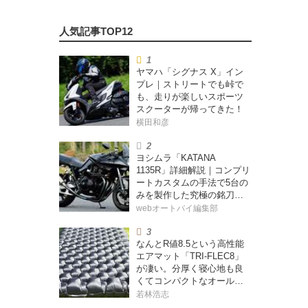
ヤマハ「シグナス X」イン
プレ｜ストリートでも峠で
も、走りが楽しいスポーツ
スクーターが帰ってきた！
横田和彦
ヨシムラ「KATANA
1135R」詳細解説｜コンプリ
ートカスタムの手法で5台の
みを製作した究極の銘刀
【ヨシムラ伝】
webオートバイ編集部
なんとR値8.5という高性能
エアマット「TRI-FLEC8」
が凄い。分厚く寝心地も良
くてコンパクトなオールシ
ーズン対応マットを試して
若林浩志
みた〈若林浩志のスーパ