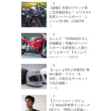
ー・カブカブ・ダイアリー
【速報】充実のブラック系
ズ Vol.385〉
に北米独自色も！ カワサキ4
気筒スーパースポーツ「ニ
ンジャZX-6R」の2027年モ
デルを発表、2気筒ニンジャ
ヨ
も出たよ【海外】
ヨシムラ「TORNADO S-1」
詳細解説｜究極のスーパー
スポーツを具現化した新た
な“トルネード”【ヨシムラ
伝】
webオートバイ編集部
【いよいよ9月上旬発売】期
待の新作・アライ「X-
SNC」の実力をサーキット
で先行体験！
フト松
【スペシャルインタビュ
ー】MotoGP世界ランキング
2位でも「理想には程遠い」