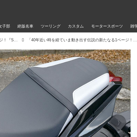
女子部
絶版名車
ツーリング
カスタム
モータースポーツ
雑
40年近い時を経ていま動き出す伝説の新たなる1ページ！『SUZUKI KATANA』#魅惑のネオクラシックBRAND
「40年近い時を経ていま動き出す伝説の新たなる1ページ！『SUZUKI KATANA』#魅惑のネオクラシックBRAND」のアルバム