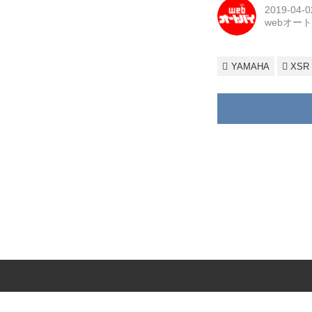
2019-04-0
webオー
YAMAHA
XSR