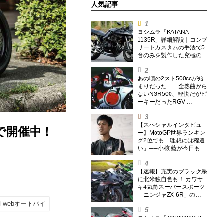
人気記事
ヨシムラ「KATANA
1135R」詳細解説｜コンプ
リートカスタムの手法で5
台のみを製作した究極の銘
刀【ヨシムラ伝】
あの頃の2スト500ccが始
まりだった……全然曲がら
ないNSR500、軽快だがピ
ーキーだったRGV-
Γ500【ノブ青木のA.M.R.
(アオキマニアックレーシ
ング) Vol.1】
【スペシャルインタビュ
まで開催中！
ー】MotoGP世界ランキン
グ2位でも「理想には程遠
い」──小椋 藍が今日も走
り続ける理由
【速報】充実のブラック系
に北米独自色も！ カワサ
キ4気筒スーパースポーツ
「ニンジャZX-6R」の
2027年モデルを発表、2気
webオートバイ
筒ニンジャも出たよ【海