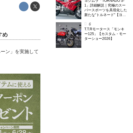
外】
ヨシムラ「TORNADO S-
1」詳細解説｜究極のスー
パースポーツを具現化した
新たな“トルネード”【ヨシ
ムラ伝】
T.T.Rモータース「モンキ
すめ
ー125」【カスタム・モー
ターショー2026】
ペーン」を実施して