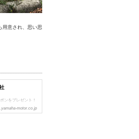
も用意され、思い思
。
会社
ーポンをプレゼント！
yamaha-motor.co.jp