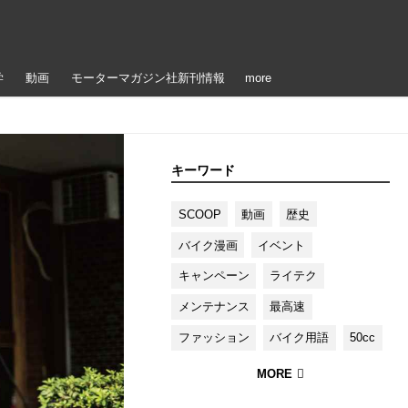
学
動画
モーターマガジン社新刊情報
more
キーワード
SCOOP
動画
歴史
バイク漫画
イベント
キャンペーン
ライテク
メンテナンス
最高速
ファッション
バイク用語
50cc