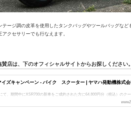
ンテージ調の皮革を使用したタンクバッグやツールバッグなど
正アクセサリーでも行なえます。
協賛店は、下のオフィシャルサイトからお探しください
タマイズキャンペーン - バイク スクーター | ヤマハ発動機株式
て、期間中にXSR700の新車をご成約された方に64,800円分（税込）のク
www2.