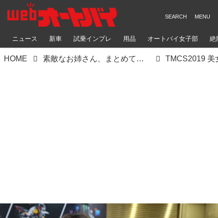
ニュース
新車
試乗インプレ
用品
オートバイ女子部
絶
HOME
素敵なお姉さん、まとめてお見せます。～TMCS2019 美女コンパニオン図鑑～