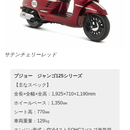
サテンチェリーレッド
プジョー ジャンゴ125シリーズ
【主なスペック】
全長×全幅×全高：1,925×710×1,190mm
ホイールベース：1,350㎜
シート高：770㎜
車両重量：129㎏
エンジン形式：空冷4ストSOHC2バルブ単気筒