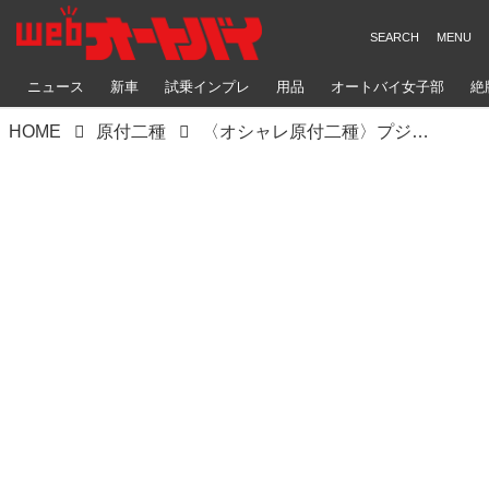
ニュース
新車
試乗インプレ
用品
オートバイ女子部
絶
HOME
原付二種
〈オシャレ原付二種〉プジョー「ジャンゴ125」の2019年モデルが登場！ 原付とは思えないこだわりが満載