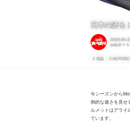
日本の誇る
2018-04-2
webオー
用品
MOTORC
今シーズンからMo
倒的な速さを見せ
ルメットはアライの
ています。