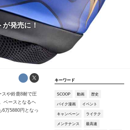
トが発売に！
キーワード
ースや鈴鹿8耐で圧
SCOOP
動画
歴史
。ベースとなるヘ
バイク漫画
イベント
6万5880円となっ
キャンペーン
ライテク
メンテナンス
最高速