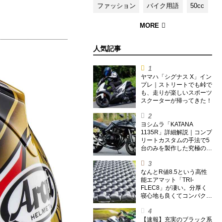
ファッション
バイク用語
50cc
人気記事
ヤマハ「シグナス X」イン
プレ｜ストリートでも峠で
も、走りが楽しいスポーツ
スクーターが帰ってきた！
ヨシムラ「KATANA
1135R」詳細解説｜コンプ
リートカスタムの手法で5
台のみを製作した究極の銘
刀【ヨシムラ伝】
なんとR値8.5という高性
能エアマット「TRI-
FLEC8」が凄い。分厚く
寝心地も良くてコンパクト
なオールシーズン対応マッ
トを試してみた〈若林浩志
のスーパー・カブカブ・ダ
【速報】充実のブラック系