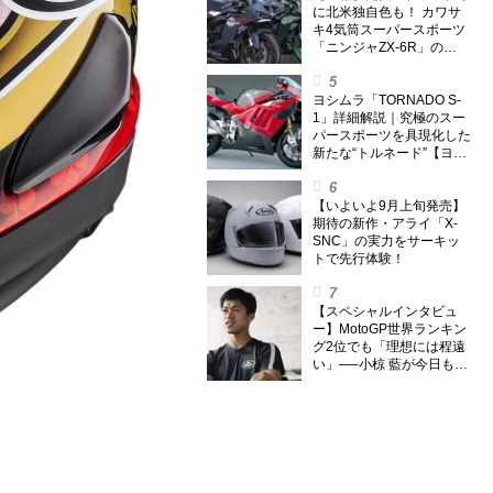
イアリーズ Vol.385〉
に北米独自色も！ カワサ
キ4気筒スーパースポーツ
「ニンジャZX-6R」の
2027年モデルを発表、2気
筒ニンジャも出たよ【海
外】
ヨシムラ「TORNADO S-
1」詳細解説｜究極のスー
パースポーツを具現化した
新たな“トルネード”【ヨシ
ムラ伝】
【いよいよ9月上旬発売】
期待の新作・アライ「X-
SNC」の実力をサーキッ
トで先行体験！
【スペシャルインタビュ
ー】MotoGP世界ランキン
グ2位でも「理想には程遠
い」──小椋 藍が今日も走
り続ける理由