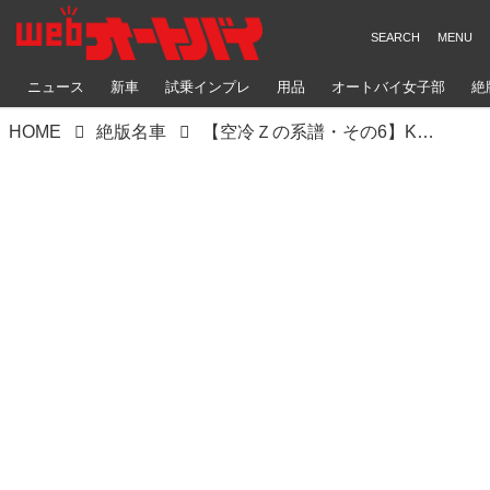
ニュース
新車
試乗インプレ
用品
オートバイ女子部
絶
HOME
絶版名車
【空冷Ｚの系譜・その6】Kawasaki Z1000H（1980年）