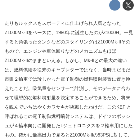
走りもルックスもスポーティに仕上げられ人気となった
Z1000Mk-IIをベースに、1980年に誕生したのがZ1000H。一見
すると角張ったタンクなどのスタイリングはZ1000Mk-IIその
もので、エンジンや車体回りなどのメカニズムもほぼ
Z1000Mk-IIのままといえる。しかし、Mk-IIとの最大の違い
は、燃料供給を従来のキャブレターではなく、当時まだまだ
市販２輪車では珍しかった電子制御の燃料噴射装置に置き換
えたことだ。吸気量をセンサーで計測し、そのデータに合わ
せて理想的な燃料噴射量を決定することができるため、将来
を睨んでいちはやくカワサキが挑戦したわけだ。このKEFIと
呼ばれるこの電子制御燃料噴射システムは、ドイツのボッシ
ュが４輪車向けに開発したLジェトロニクスを２輪車用にした
もの。確かに最高出力で見るとZ1000Mk-IIの93PSに対して、