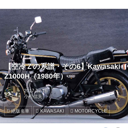
【空冷Ｚの系譜・その6】Kawasaki
Z1000H（1980年）
2017-12-16
小松信夫
絶版名車
KAWASAKI
MOTORCYCLE