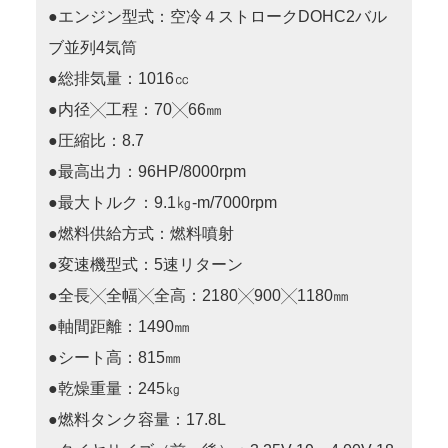
●エンジン型式：空冷４ストロークDOHC2バル
ブ並列4気筒
●総排気量：1016㏄
●内径╳工程：70╳66㎜
●圧縮比：8.7
●最高出力：96HP/8000rpm
●最大トルク：9.1㎏-m/7000rpm
●燃料供給方式：燃料噴射
●変速機型式：5速リターン
●全長╳全幅╳全高：2180╳900╳1180㎜
●軸間距離：1490㎜
●シート高：815㎜
●乾燥重量：245㎏
●燃料タンク容量：17.8L