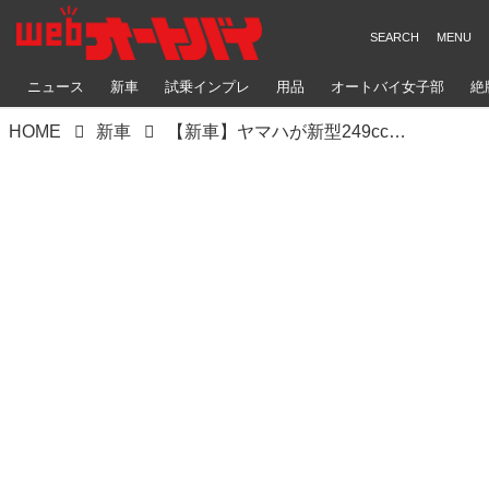
ニュース
新車
試乗インプレ
用品
オートバイ女子部
絶
HOME
新車
【新車】ヤマハが新型249ccスクーター「XMAX ABS」を発売へ！ 価格は64万2600円！