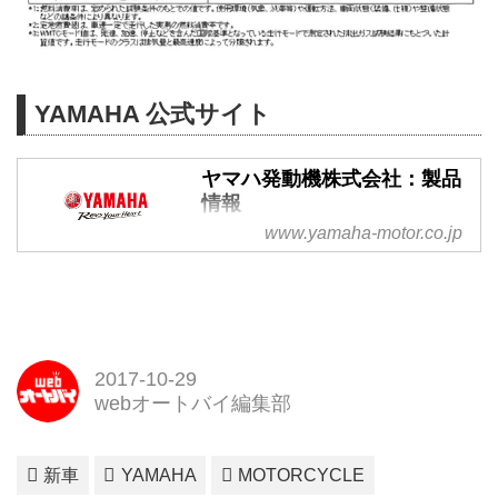
YAMAHA 公式サイト
ヤマハ発動機株式会社：製品
情報
www.yamaha-motor.co.jp
「感動創造企業」ヤマハ発動機の
オフィシャル製品サイトです。バ
イク、電動バイク、電動アシスト
自転車、マリン製品、発電機、除
雪機などの製品情報をご紹介いた
します。
2017-10-29
webオートバイ編集部
新車
YAMAHA
MOTORCYCLE