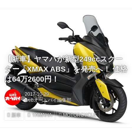
【新車】ヤマハが新型249ccスクー
ター「XMAX ABS」を発売へ！ 価格
は64万2600円！
2017-10-29
webオートバイ編集部
新車
YAMAHA
MOTORCYCLE