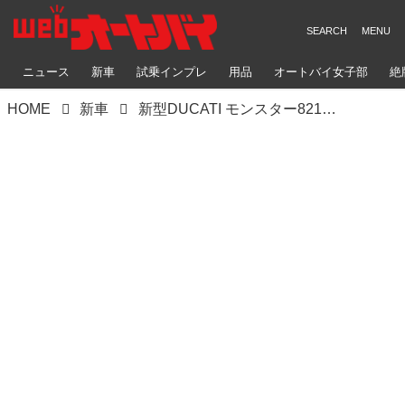
ニュース
新車
試乗インプレ
用品
オートバイ女子部
絶
HOME
新車
新型DUCATI モンスター821の試乗会がイタリアで開催中！