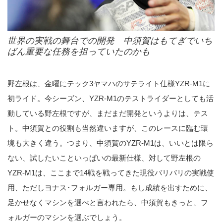
世界の実戦の舞台での開発 中須賀はもてぎでいち
ばん重要な任務を担っていたのかも
野左根は、金曜にテック3ヤマハのサテライト仕様YZR-M1に
初ライド。今シーズン、YZR-M1のテストライダーとしても活
動している野左根ですが、まだまだ開発というよりは、テス
ト。中須賀との役割も当然違いますが、このレースに臨む環
境も大きく違う。つまり、中須賀のYZR-M1は、いいとは限ら
ない、試したいこといっぱいの最新仕様、対して野左根の
YZR-M1は、ここまで14戦を戦ってきた現役バリバリの実戦使
用、ただしヨナス･フォルガー専用。もし成績を出すために、
足かせなくマシンを選べと言われたら、中須賀もきっと、フ
ォルガーのマシンを選ぶでしょう。