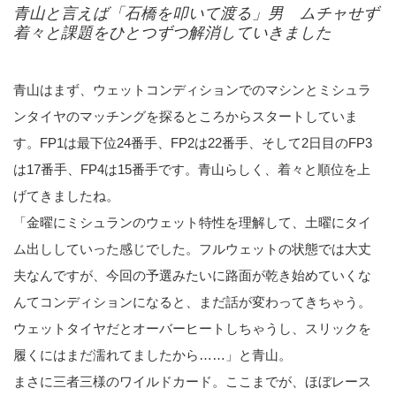
青山と言えば「石橋を叩いて渡る」男 ムチャせず
着々と課題をひとつずつ解消していきました
青山はまず、ウェットコンディションでのマシンとミシュラ
ンタイヤのマッチングを探るところからスタートしていま
す。FP1は最下位24番手、FP2は22番手、そして2日目のFP3
は17番手、FP4は15番手です。青山らしく、着々と順位を上
げてきましたね。
「金曜にミシュランのウェット特性を理解して、土曜にタイ
ム出ししていった感じでした。フルウェットの状態では大丈
夫なんですが、今回の予選みたいに路面が乾き始めていくな
んてコンディションになると、まだ話が変わってきちゃう。
ウェットタイヤだとオーバーヒートしちゃうし、スリックを
履くにはまだ濡れてましたから……」と青山。
まさに三者三様のワイルドカード。ここまでが、ほぼレース