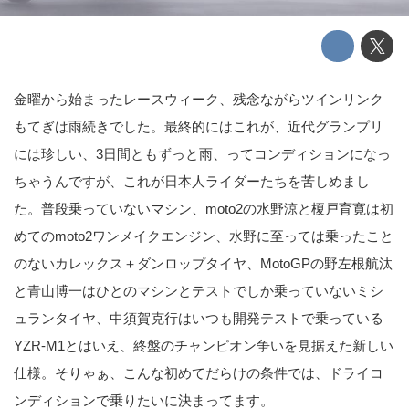
金曜から始まったレースウィーク、残念ながらツインリンク
もてぎは雨続きでした。最終的にはこれが、近代グランプリ
には珍しい、3日間ともずっと雨、ってコンディションになっ
ちゃうんですが、これが日本人ライダーたちを苦しめまし
た。普段乗っていないマシン、moto2の水野涼と榎戸育寛は初
めてのmoto2ワンメイクエンジン、水野に至っては乗ったこと
のないカレックス＋ダンロップタイヤ、MotoGPの野左根航汰
と青山博一はひとのマシンとテストでしか乗っていないミシ
ュランタイヤ、中須賀克行はいつも開発テストで乗っている
YZR-M1とはいえ、終盤のチャンピオン争いを見据えた新しい
仕様。そりゃぁ、こんな初めてだらけの条件では、ドライコ
ンディションで乗りたいに決まってます。