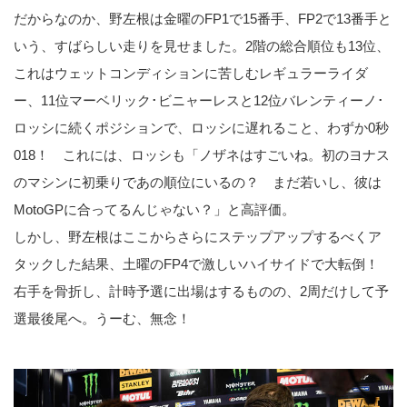
だからなのか、野左根は金曜のFP1で15番手、FP2で13番手と
いう、すばらしい走りを見せました。2階の総合順位も13位、
これはウェットコンディションに苦しむレギュラーライダ
ー、11位マーベリック･ビニャーレスと12位バレンティーノ･
ロッシに続くポジションで、ロッシに遅れること、わずか0秒
018！ これには、ロッシも「ノザネはすごいね。初のヨナス
のマシンに初乗りであの順位にいるの？ まだ若いし、彼は
MotoGPに合ってるんじゃない？」と高評価。
しかし、野左根はここからさらにステップアップするべくア
タックした結果、土曜のFP4で激しいハイサイドで大転倒！
右手を骨折し、計時予選に出場はするものの、2周だけして予
選最後尾へ。うーむ、無念！