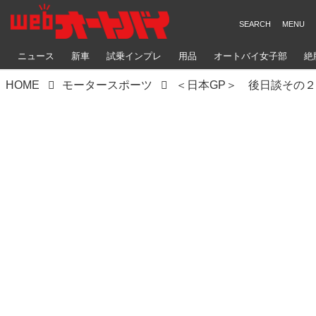
ニュース
新車
試乗インプレ
用品
オートバイ女子部
絶
HOME
モータースポーツ