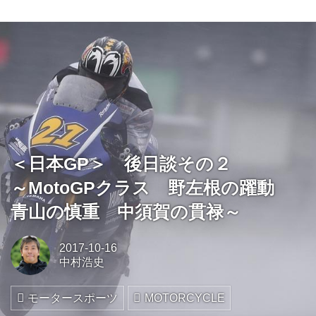
＜日本GP＞ 後日談その２
～MotoGPクラス 野左根の躍動
青山の慎重 中須賀の貫禄～
2017-10-16
中村浩史
モータースポーツ
MOTORCYCLE