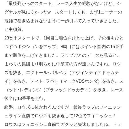
「最後列からのスタート、レース人生で経験がないけど、シ
グナルが見にくかったw スタートしても、まず1コーナーの
混雑で巻き込まれないように一歩引いて入っていきました」
と中須賀。
23番手スタートで、1周目に順位をひとつ上げ、その後もひと
つずつポジションをアップ。9周目にはポイント圏内の15番手
まで順位を上げてきました。ラップごとのデータを見ると、
まわりの集団より明らかに中須賀の方が速いんですね。ロウ
ズを抜き、エクトール･バルベラ（アヴィンティアドゥカテ
イ）を抜き、ティト･ラバト（マークVDSホンダ）を抜き、ス
コット･レディング（プラマックドゥカティ）を抜き、レース
後半は13番手を走行。
終盤、ロウズに抜かれるんですが、最終ラップのフィニッシ
ュライン直前でロウズを抜き返して12位でフィニッシュ！
ロウズはフィニッシュ直前でガクッと失速しましたね。トラ