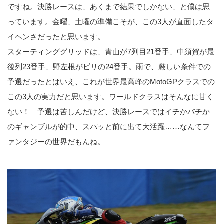
ですね。決勝レースは、あくまで結果でしかない、と僕は思
っています。金曜、土曜の準備こそが、この3人が直面したタ
イヘンさだったと思います。
スターティンググリッドは、青山が7列目21番手、中須賀が最
後列23番手、野左根がビリの24番手。雨で、厳しい条件での
予選だったとはいえ、これが世界最高峰のMotoGPクラスでの
この3人の実力だと思います。ワールドクラスはそんなに甘く
ない！ 予選は苦しんだけど、決勝レースではイチかバチか
のギャンブルが的中、スパッと前に出て大活躍……なんてフ
ァンタジーの世界だもんね。