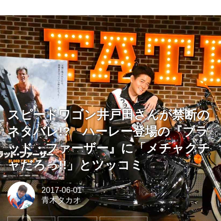
スピードワゴン井戸田さんが禁断の
ネタバレ!? ハーレー登場の『ブラ
ッド・ファーザー』に「メチャクチ
ャだろっ!!」とツッコミ
2017-06-01
青木タカオ