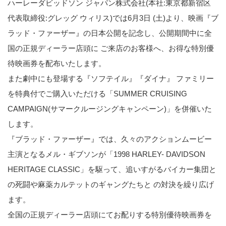
ハーレーダビッドソン ジャパン株式会社(本社:東京都新宿区
代表取締役:グレッグ ウィリス)では6月3日 (土)より、映画『ブ
ラッド・ファーザー』の日本公開を記念し、公開期間中に全
国の正規ディーラー店頭に ご来店のお客様へ、お得な特別優
待映画券を配布いたします。
また劇中にも登場する『ソフテイル』『ダイナ』 ファミリー
を特典付でご購入いただける「SUMMER CRUISING
CAMPAIGN(サマークルージングキャンペーン)」を併催いた
します。
『ブラッド・ファーザー』では、久々のアクションムービー
主演となるメル・ギブソンが「1998 HARLEY- DAVIDSON
HERITAGE CLASSIC」を駆って、追いすがるバイカー集団と
の死闘や麻薬カルテットのギャングたちと の対決を繰り広げ
ます。
全国の正規ディーラー店頭にてお配りする特別優待映画券を