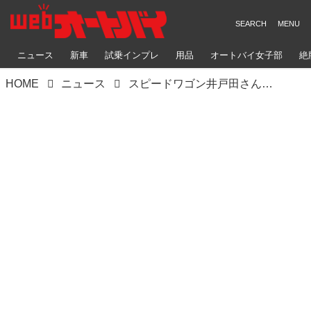
ニュース
新車
試乗インプレ
用品
オートバイ女子部
絶
HOME
ニュース
スピードワゴン井戸田さんが禁断のネタバレ!? ハーレー登場の『ブラッド・ファーザー』に「メチャクチャだろっ!!」とツッコミ