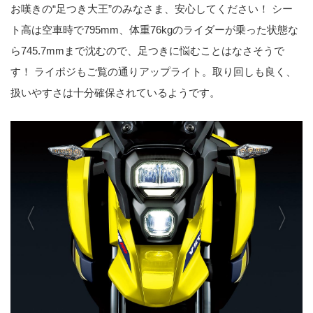
お嘆きの“足つき大王”のみなさま、安心してください！ シー
ト高は空車時で795mm、体重76kgのライダーが乗った状態な
ら745.7mmまで沈むので、足つきに悩むことはなさそうで
す！ ライポジもご覧の通りアップライト。取り回しも良く、
扱いやすさは十分確保されているようです。