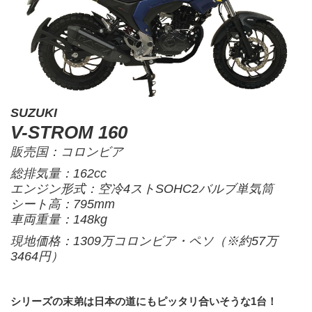
SUZUKI
V-STROM 160
販売国：コロンビア
総排気量：162cc
エンジン形式：空冷4ストSOHC2バルブ単気筒
シート高：795mm
車両重量：148kg
現地価格：1309万コロンビア・ペソ（※約57万
3464円）
シリーズの末弟は日本の道にもピッタリ合いそうな1台！