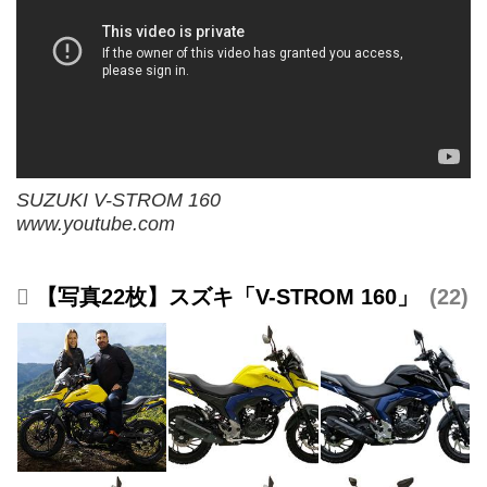
SUZUKI V-STROM 160
www.youtube.com
【写真22枚】スズキ「V-STROM 160」
22