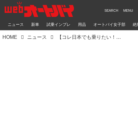
ニュース
新車
試乗インプレ
用品
オートバイ女子部
絶
HOME
ニュース
【コレ日本でも乗りたい！】スズキ「V-STROM 160」はちょうどいいサイズと精悍スタイルが魅力のライト・アドベンチャー！【世界でがんばる!! 日本メーカーの珍車大図鑑 Vol.32】