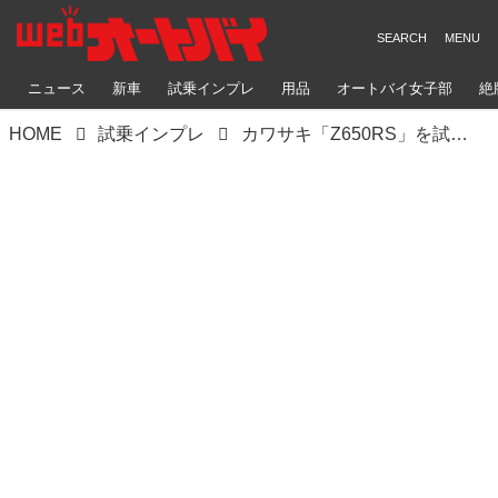
ニュース
新車
試乗インプレ
用品
オートバイ女子部
絶
HOME
試乗インプレ
カワサキ「Z650RS」を試乗＆インプレッション！ 抜群の親しみやすさでツーリング性能と日常に溶け込む機動力を両立