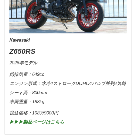
Kawasaki
Z650RS
2026年モデル
総排気量：649cc
エンジン形式：水冷4ストロークDOHC4バルブ並列2気筒
シート高：800mm
車両重量：188kg
税込価格：108万9000円
▶▶▶製品ページはこちら