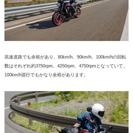
高速道路でも余裕があり、80km/h、90km/h、100km/hの回転
数はそれぞれ約3750rpm、4250rpm、4750rpmとなっていて、
100km/h巡行でもかなり余裕があります。