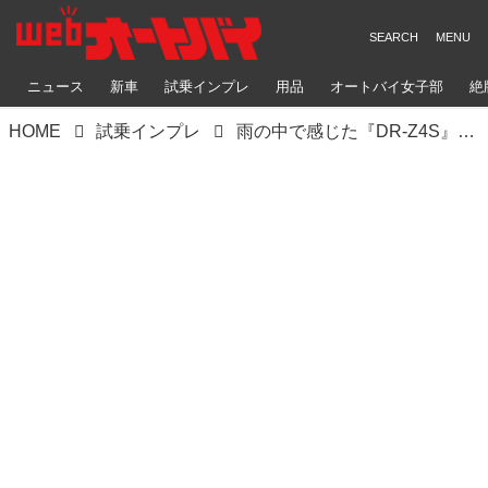
ニュース
新車
試乗インプレ
用品
オートバイ女子部
絶
HOME
試乗インプレ
雨の中で感じた『DR-Z4S』の一般道ツーリング性能。そしてやはり「パワーは正義だ！」と思った話【スズキ DR-Z4S ／ 試乗インプレ・レビュー③ ツーリング編】