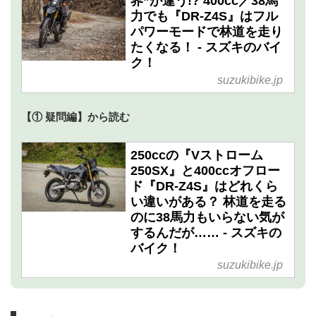
界”が違う!? 400cc／38馬
力でも『DR-Z4S』はフル
パワーモードで林道を走り
たくなる！ - スズキのバイ
ク！
suzukibike.jp
【① 疑問編】から読む
250ccの『Vストローム
250SX』と400ccオフロー
ド『DR-Z4S』はどれくら
い違いがある？ 林道を走る
のに38馬力もいらない気が
するんだが…… - スズキの
バイク！
suzukibike.jp