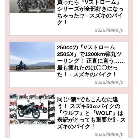
買ったら『Vストローム』
シリーズが全部好きになっ
ちゃった!? - スズキのバイ
ク！
suzukibike.jp
250ccの『Vストローム
250SX』で1200km弾丸ツ
ーリング！ 正直に言う……
最も疲れたのは〇〇だっ
た！ - スズキのバイク！
suzukibike.jp
同じ“狼”でもこんなに違
う！ スズキ50㏄バイクの
『ウルフ』と『WOLF』は
表記がとっても重要だ⁉ - ス
ズキのバイク！
suzukibike.jp