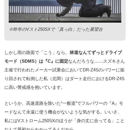
※昨年のVスト250SXで「真っ白」だった展望台
しかし雨の路面で「こう」なら、
林道なんてずっとドライブ
モード（SDMS）は『C』に固定
なんだろうな……スズキさん
主催で行われたメーカー試乗会においてDR-Z4Sのパワーに振
り回されて転倒した私（北岡）はダート走行におけるDR-Z4S
に高い警戒感を抱いています。
というか、高速道路を除いた“一般道”でフルパワーの『A』モ
ードなんて永遠に使う機会がないような気がする。いいさ、
私にはVストローム250SXのほうが「身の丈に合ってる」こと
なんて最初からわかってるんだから。