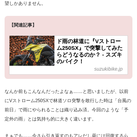
望しかありません。
【関連記事】
ド雨の林道に『Vストロー
ム250SX』で突撃してみた
らどうなるのか？ - スズキ
のバイク！
suzukibike.jp
なんか前もこんなんだったよなぁ……と思いましたが、以前
にVストローム250SXで林道ソロ突撃を敢行した時は「台風の
前日」で雨にやられることは織り込み済。今回のような「予
定外の雨」とは気持ち的に大きく違います。
まぁでも……今さら引き返すのもアレだし昼には回復するら