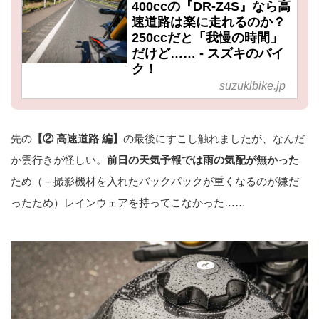
400ccの『DR-Z4S』なら高
速道路は楽に走れるのか？
250ccだと「我慢の時間」
だけど…… - スズキのバイ
ク！
suzukibike.jp
先の
【② 高速道路 編】
の最後にすこし触れましたが、なんだ
か雲行きが怪しい。
前日の天気予報では雨の気配が無かった
ため（＋撮影機材を入れたバックパックが重くなるのが嫌だ
ったため）レインウェアを持ってこなかった……