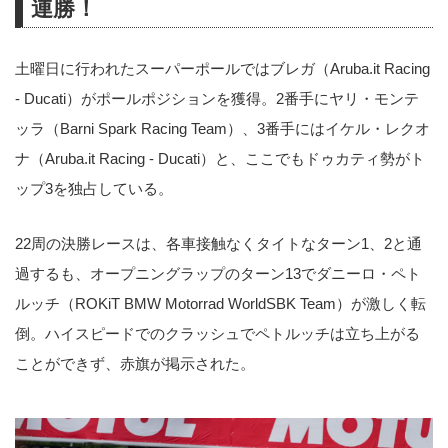
連勝！
土曜日に行われたスーパーポールではブレガ（Aruba.it Racing
- Ducati）がポールポジションを獲得。2番手にヤリ・モンテ
ッラ（Barni Spark Racing Team）、3番手にはイケル・レクオ
ナ（Aruba.it Racing - Ducati）と、ここでもドゥカティ勢がト
ップ3を独占している。
22周の決勝レースは、各車接触なくタイトなターン1、2と通
過するも、オープニングラップのターン13でダニーロ・ペト
ルッチ（ROKiT BMW Motorrad WorldSBK Team）が激しく転
倒。ハイスピードでのクラッシュでペトルッチは立ち上がる
ことができず、赤旗が掲示された。