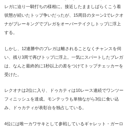
レガに迫り一騎打ちの様相に。接近したまましばらくこう着
状態が続いたトップ争いだったが、15周目のターン1でレクオ
ナがブレーキングでブレガをオーバーテイクしトップに浮上
する。
しかし、12連勝中のブレガは離されることなくチャンスを伺
い、残り3周で再びトップに浮上。一気にスパートしたブレガ
は、なんと最終的に1秒以上の差をつけてトップチェッカーを
受けた。
レクオナは2位に入り、ドゥカティは10レース連続でワンツー
フィニッシュを達成。モンテッラも単独ながら3位に食い込
み、ドゥカティが表彰台を独占している。
4位には唯一カワサキとして参戦しているギャレット・ガーロ