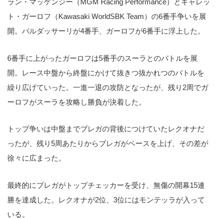
ラン・マッケンジー（MGM Racing Performance）とギャレッ
ト・ガーロフ（Kawasaki WorldSBK Team）の6番手争いを展
開。バルダッサーリが4番手、ガーロフが6番手に浮上した。
6番手に上がったガーロフは5番手のスーラとのバトルを展
開。レース中盤から終盤にかけて抜きつ抜かれつのバトルを
繰り広げていった。一進一退の攻防となったが、残り2周でガ
ーロフがスーラを攻略し勝負が決着した。
トップ争いは中盤までブレガの背後につけていたレクオナだ
ったが、残り5周あたりからブレガがペースを上げ、その差が
徐々に広まった。
最終的にブレガがトップチェッカーを受け、無傷の開幕15連
勝を達成した。レクオナが2位、3位にはモンテッラが入って
いる。