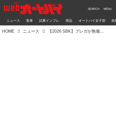
ニュース
新車
試乗インプレ
用品
オートバイ女子部
絶
HOME
ニュース
【2026 SBK】ブレガが無傷の開幕15連勝達成