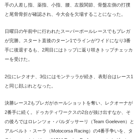
手の人差し指、薬指、小指、腰、左股関節、骨盤左側の打撲
と尾骨骨折が確認され、今大会を欠場することになった。
日曜日の午前中に行われたスーパーポールレースでもブレガ
が完勝。スタート直後のターン1でラインがワイドになり3番
手に後退するも、2周目にはトップに返り咲きトップチェッカ
ーを受けた。
2位にレクオナ、3位にはモンテッラが続き、表彰台はレース1
と同じ顔ぶれとなった。
決勝レース2もブレガがホールショットを奪い、レクオーナが
2番手に続く。ドゥカティワークスの2台が抜け出すなか、そ
の後ろではロレンツォ・バルダッサーリ（Team Goeleven）と
アルベルト・スーラ（Motocorsa Racing）の4番手争いを、タ